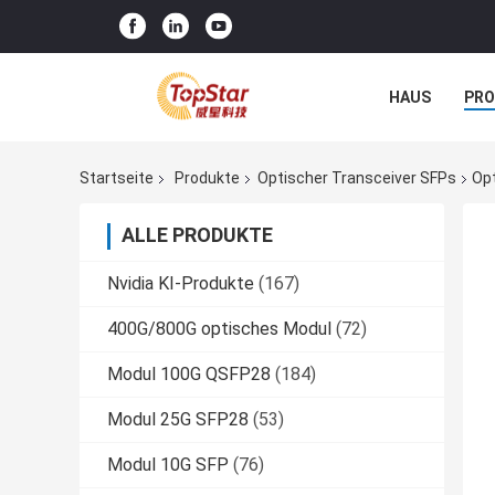
HAUS
PR
NACHRICHTE
Startseite
Produkte
Optischer Transceiver SFPs
Op
ALLE PRODUKTE
Nvidia KI-Produkte
(167)
400G/800G optisches Modul
(72)
Modul 100G QSFP28
(184)
Modul 25G SFP28
(53)
Modul 10G SFP
(76)