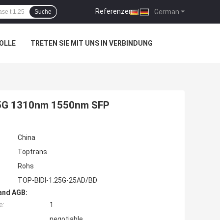
Referenzen
|
German
Suche
OLLE
TRETEN SIE MIT UNS IN VERBINDUNG
.25G 1310nm 1550nm SFP
China
Toptrans
Rohs
TOP-BIDI-1.25G-25AD/BD
and AGB:
e:
1
negotiable