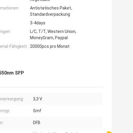
rmationen:
Antistatisches Paket,
Standardverpackung
3-4days
ngen:
L/C, T/T, Western Union,
MoneyGram, Paypal
ial-Fähigkeit:
20000pcs pro Monat
1550nm SFP
versorgung:
3,3 V
ntyp:
Smf
r:
DFB