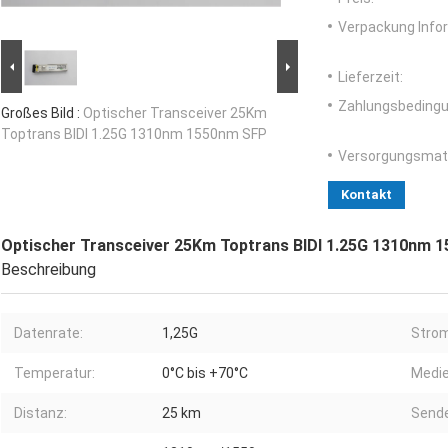
Verpackung Info
Lieferzeit:
Zahlungsbedingu
Großes Bild :
Optischer Transceiver 25Km
Toptrans BIDI 1.25G 1310nm 1550nm SFP
Versorgungsmater
Kontakt
Optischer Transceiver 25Km Toptrans BIDI 1.25G 1310nm 
Beschreibung
Datenrate:
1,25G
Strom
Temperatur:
0°C bis +70°C
Medie
Distanz:
25 km
Sende