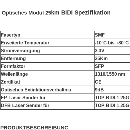
km BIDI
Spezifikation
Optisches Modul 25
Fasertyp
SMF
Erweiterte Temperatur
-
10°C bis +80°C
Stromversorgung
3,3V
Entfernung
25Km
Formfaktor
SFP
Wellenlänge
1310/1550 nm
Zertifikat
CE
Optisches Extinktionsverhältnis
9dB
FP-Laser-Sender für
TOP-BIDI-1.25
DFB-Laser-Sender für
TOP-BIDI-1.25
PRODUKTBESCHREIBUNG