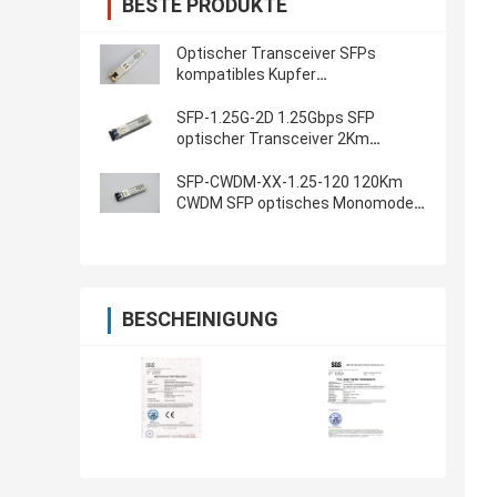
BESTE PRODUKTE
Optischer Transceiver SFPs
kompatibles Kupfer
FCLF8522P2BTL 100m Gen2 RJ-45
SFP-1.25G-2D 1.25Gbps SFP
optischer Transceiver 2Km
1310nm
SFP-CWDM-XX-1.25-120 120Km
CWDM SFP optisches Monomode-
Transceiver-1.25G
BESCHEINIGUNG