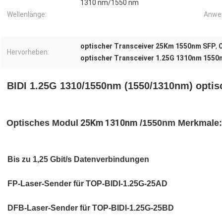
1310 nm/1550 nm
Wellenlänge:
Anwe
optischer Transceiver 25Km 1550nm SFP
,
Hervorheben:
optischer Transceiver 1.25G 1310nm 1550
BIDI 1.25G 1310/1550nm (1550/1310nm) optis
25
Km 1310nm
Optisches
Modul
/1550nm
Merkmale:
Bis zu 1,25 Gbit/s Datenverbindungen
FP-Laser-Sender für TOP-BIDI-1.25G-25AD
DFB-Laser-Sender für TOP-BIDI-1.25G-25BD