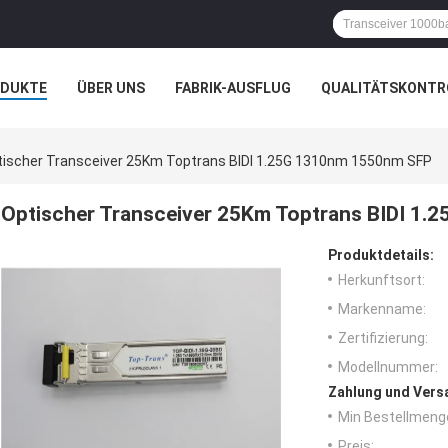
ODUKTE
ÜBER UNS
FABRIK-AUSFLUG
QUALITÄTSKONTR
N
tischer Transceiver 25Km Toptrans BIDI 1.25G 1310nm 1550nm SFP
Optischer Transceiver 25Km Toptrans BIDI 1
Produktdetails:
Herkunftsort:
Markenname:
Zertifizierung:
Modellnummer:
Zahlung und Vers
Min Bestellmeng
Preis: