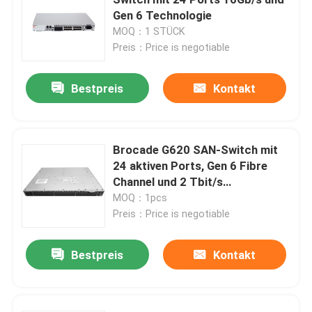
Gen 6 Technologie
MOQ：1 STÜCK
Modul 25G SFP28
Preis：Price is negotiable
Modul 10G SFP
Bestpreis
Kontakt
Optischer Transceiver Finisar
Brocade G620 SAN-Switch mit
24 aktiven Ports, Gen 6 Fibre
Netzadapterkarte
Channel und 2 Tbit/s
Gesamtbandbreite
MOQ：1pcs
Brocade FC SFP Modul
Preis：Price is negotiable
Bestpreis
Kontakt
Brokat SAN-Schalter
Brokat HÜLSE Lizenz