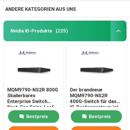
ANDERE KATEGORIEN AUS UNS
Nvidia KI-Produkte
(225)
MQM9790-NS2R 800G
Der brandneue
Skalierbares
MQM9790-NS2R
Enterprise Switch
400G-Switch für das
Next-Gen Spine-Leaf-
KI-Rechenzentrum ist
Architektur für
auf dem Sprung
Bestpreis
Bestpreis
Hyperscale-
Rechenzentren