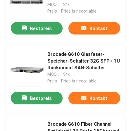
Switch
MOQ：1Stk
Preis：Price is negotiable
Fabrik-Ausflug
Bestpreis
Kontakt
Qualitätskontrolle
Treten Sie mit uns in Verbindung
Brocade G610 Glasfaser-
Speicher-Schalter 32G SFP+ 1U
Rackmount SAN-Schalter
Nachrichten
MOQ：1Stk
Preis：Price is negotiable
Nvidia KI-Produkte
Bestpreis
Kontakt
400G/800G optisches Modul
Brocade G610 Fiber Channel
Modul 100G QSFP28
Switch mit 24 Ports 16Gb/s und