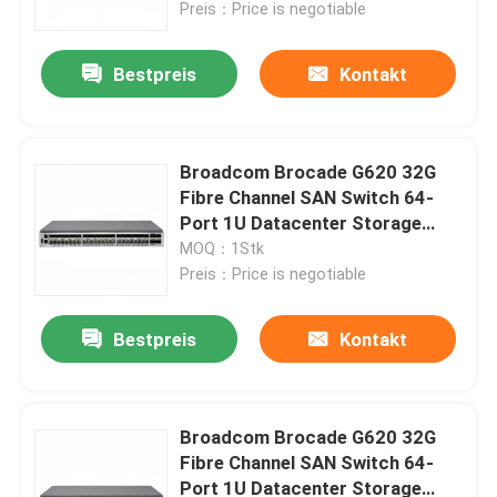
Preis：Price is negotiable
Bestpreis
Kontakt
Broadcom Brocade G620 32G
Fibre Channel SAN Switch 64-
Port 1U Datacenter Storage
Switch
MOQ：1Stk
Preis：Price is negotiable
Bestpreis
Kontakt
Haus
Produkte
Broadcom Brocade G620 32G
Fibre Channel SAN Switch 64-
Port 1U Datacenter Storage
Über uns