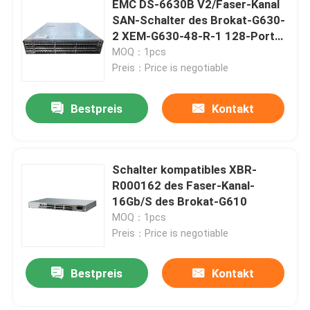
EMC DS-6630B V2/Faser-Kanal
SAN-Schalter des Brokat-G630-
Modul Ciscos SFP
2 XEM-G630-48-R-1 128-Port
32Gb 2U
MOQ：1pcs
Preis：Price is negotiable
Ursprüngliches SFP-Modul
Bestpreis
Kontakt
Transceiver 40G QSFP+
Optischer Transceiver SFPs
Schalter kompatibles XBR-
R000162 des Faser-Kanal-
16Gb/S des Brokat-G610
DAC/AOC-Optische Kabel
MOQ：1pcs
Preis：Price is negotiable
Bestpreis
Kontakt