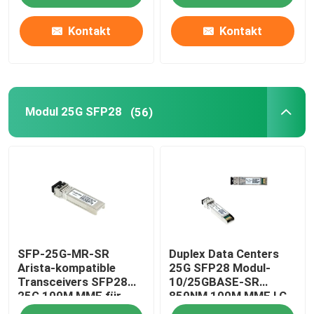
Kontakt
Kontakt
Modul 25G SFP28
(56)
SFP-25G-MR-SR
Duplex Data Centers
Arista-kompatible
25G SFP28 Modul-
Transceivers SFP28
10/25GBASE-SR
25G 100M MMF für
850NM 100M MMF LC
Campus LAN