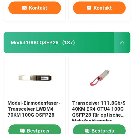
Kontakt
Kontakt
Modul 100G QSFP28
(187)
Modul-Einmodenfaser-
Transceiver 111.8Gb/S
Transceiver LWDM4
40KM ER4 OTU4 100G
70KM 100G QSFP28
QSFP28 für optischen
Mehrfachkoppler
Oadm Cwdm
Bestpreis
Bestpreis