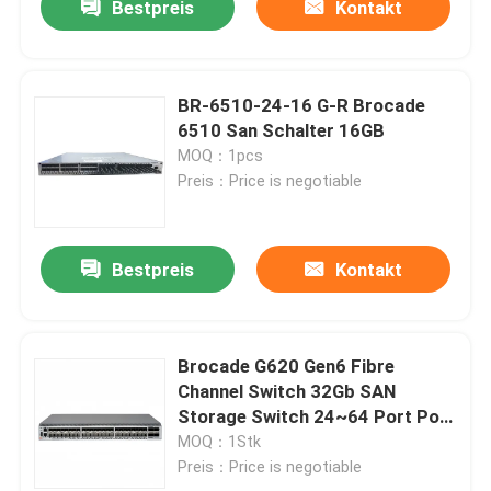
Bestpreis
Kontakt
BR-6510-24-16 G-R Brocade
6510 San Schalter 16GB
MOQ：1pcs
Preis：Price is negotiable
Bestpreis
Kontakt
Brocade G620 Gen6 Fibre
Channel Switch 32Gb SAN
Storage Switch 24~64 Port PoD
SFP+ QSFP für Enterprise Data
MOQ：1Stk
Center
Preis：Price is negotiable