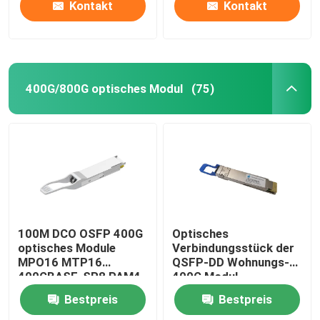
Kontakt
Kontakt
400G/800G optisches Modul
(75)
100M DCO OSFP 400G
Optisches
optisches Module
Verbindungsstück der
MPO16 MTP16
QSFP-DD Wohnungs-
400GBASE-SR8 PAM4
400G Modul-
ISP-Netz
400GBASE-LR8 10km
Bestpreis
Bestpreis
NRZ LC