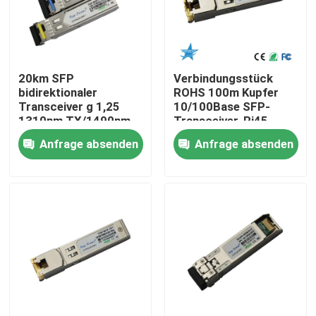
Fabrik-Ausflug
20km SFP
Verbindungsstück
Qualitätskontrolle
bidirektionaler
ROHS 100m Kupfer
Transceiver g 1,25
10/100Base SFP-
1310nm TX/1490nm
Transceiver-Rj45
Treten Sie mit uns in Verbindung
RX
Anfrage absenden
Anfrage absenden
Nachrichten
Nvidia KI-Produkte
400G/800G optisches Modul
Modul 100G QSFP28