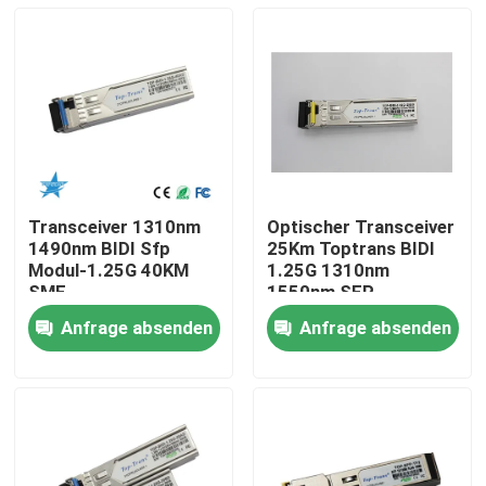
Transceiver 1310nm
Optischer Transceiver
1490nm BIDI Sfp
25Km Toptrans BIDI
Modul-1.25G 40KM
1.25G 1310nm
SMF
1550nm SFP
Anfrage absenden
Anfrage absenden
Haus
Produkte
Über uns