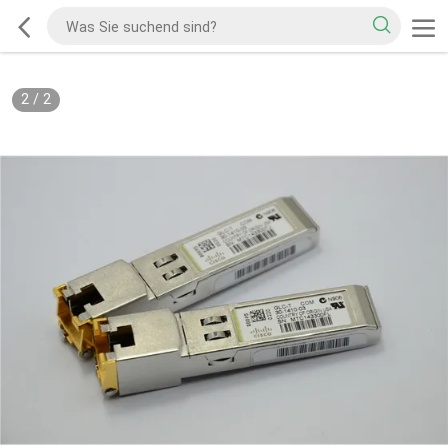
2
/
2