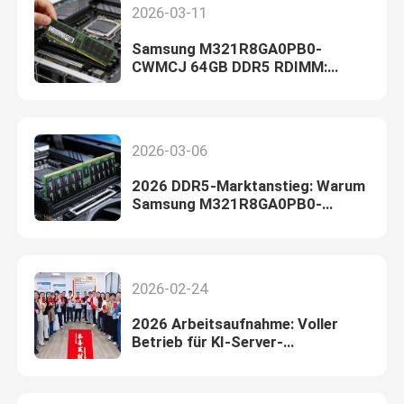
2026-03-11
Samsung M321R8GA0PB0-
CWMCJ 64GB DDR5 RDIMM:
Kernspeicher für KI-Server und
Rechenzentren
2026-03-06
2026 DDR5-Marktanstieg: Warum
Samsung M321R8GA0PB0-
CWMXJ die beste Wahl für
Unternehmensserver ist
2026-02-24
2026 Arbeitsaufnahme: Voller
Betrieb für KI-Server-
Infrastrukturlösungen