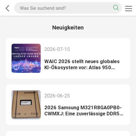
Neuigkeiten
2026-07-15
WAIC 2026 stellt neues globales
KI-Ökosystem vor: Atlas 950
SuperNode debütiert, um die
Recheninfrastruktur neu zu
gestalten
2026-06-25
2026 Samsung M321R8GA0PB0-
CWMXJ: Eine zuverlässige DDR5-
Speicherlösung für KI-Server