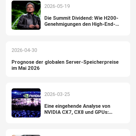
2026-05-19
Die Summit Dividend: Wie H200-
Genehmigungen den High-End-
NIC-Markt für AI-Server-
Hersteller erschließen
2026-04-30
Prognose der globalen Server-Speicherpreise
im Mai 2026
2026-03-25
Eine eingehende Analyse von
NVIDIA CX7, CX8 und GPUs:
Technische Iteration,
Anwendungsszenarien und
Branchenwert