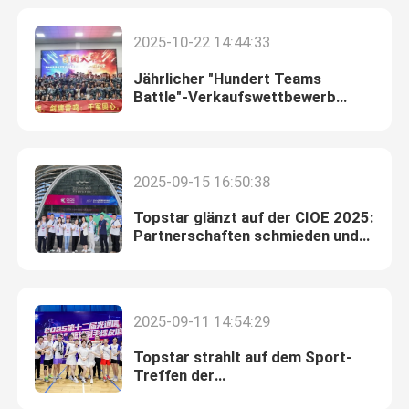
2025-10-22 14:44:33
Fabrik-Ausflug
Jährlicher "Hundert Teams
Battle"-Verkaufswettbewerb
Qualitätskontrolle
startet: Nehmen Sie verstärkte
Herausforderungen mit
unerschütterlichem Geist an
Treten Sie mit uns in Verbindung
2025-09-15 16:50:38
Topstar glänzt auf der CIOE 2025:
Nachrichten
Partnerschaften schmieden und
bahnbrechende
Glasfaserinnovationen
Nvidia KI-Produkte
2025-09-11 14:54:29
400G/800G optisches Modul
Topstar strahlt auf dem Sport-
Treffen der
Glasfaserkommunikationsbranche
Modul 100G QSFP28