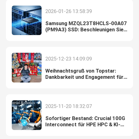
2026-01-26 13:58:39
Samsung MZQL23T8HCLS-00A07
(PM9A3) SSD: Beschleunigen Sie
KI-Modelltraining & Inferenz mit
3,84 TB PCIe Gen4 Enterprise-
Speicher
2025-12-23 14:09:09
Weihnachtsgruß von Topstar:
Dankbarkeit und Engagement für
das neue Jahr
Haus
2025-11-20 18:32:07
Produkte
Sofortiger Bestand: Crucial 100G
Interconnect für HPE HPC & KI-
Cluster
Über uns