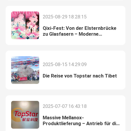
2025 in Shenzhen
Modul 25G SFP28
2025-08-29 18:28:15
Qixi-Fest: Von der Elsternbrücke
Modul 10G SFP
zu Glasfasern – Moderne
Liebesverbindungen
Optischer Transceiver Finisar
2025-08-15 14:29:09
Netzadapterkarte
Die Reise von Topstar nach Tibet
Brocade FC SFP Modul
2025-07-07 16:43:18
Brokat SAN-Schalter
Massive Mellanox-
Produktlieferung – Antrieb für die
Brokat HÜLSE Lizenz
Zukunft der Konnektivität!