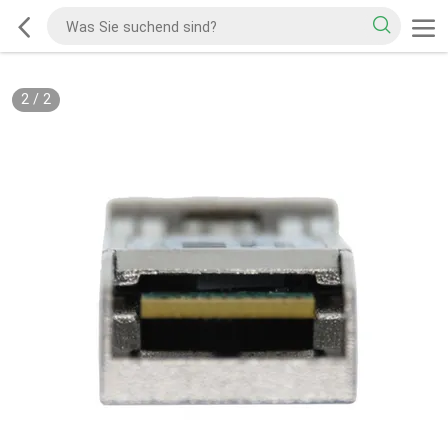
2
/
2