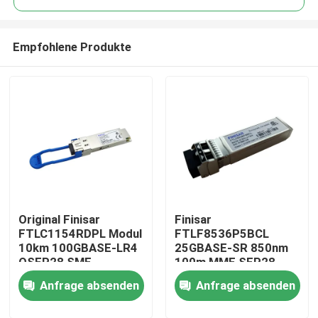
Empfohlene Produkte
Original Finisar
Finisar
Haus
FTLC1154RDPL Modul
FTLF8536P5BCL
10km 100GBASE-LR4
25GBASE-SR 850nm
QSFP28 SMF
100m MMF SFP28-
Produkte
Optiktransceiver
25G-SR optischer
Anfrage absenden
Anfrage absenden
Empfängermodul
Über uns