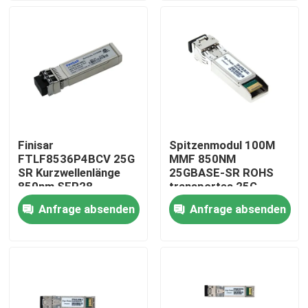
Fabrik-Ausflug
Qualitätskontrolle
Treten Sie mit uns in Verbindung
Finisar
Spitzenmodul 100M
FTLF8536P4BCV 25G
MMF 850NM
Nachrichten
SR Kurzwellenlänge
25GBASE-SR ROHS
850nm SFP28
transportes 25G
optischer Empfänger
SFP28 CER
Anfrage absenden
Anfrage absenden
Nvidia KI-Produkte
400G/800G optisches Modul
Modul 100G QSFP28