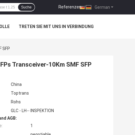
Referenzen
|
German
Suche
OLLE
TRETEN SIE MIT UNS IN VERBINDUNG
F SFP
FPs Transceiver-10Km SMF SFP
China
Toptrans
Rohs
GLC ‐ LH-‐ INSPEKTION
and AGB:
e:
1
negotiable