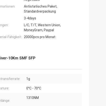
rmationen:
Antistatisches Paket,
Standardverpackung
3-4days
ngen:
L/C, T/T, Western Union,
MoneyGram, Paypal
ial-Fähigkeit:
20000pcs pro Monat
eiver-10Km SMF SFP
transferrate:
1g
ature:
0°C - 70°C
1310NM
nlänge: