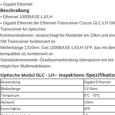
• Gigabit Ethernet
Beschreibung
• Ethernet 1000BASE-LX/LH
• Gigabit Ethernet der Ethernet-Transceiver Ciscos GLC-LH-
Transceiver für optisches
Kommunikationen, veranschlagt für Abstände bis 10km und ei
SM Transceiver funktioniert an
Wellenlänge 1310nm. Das 1000BASE-LX/LH SFP, das mit de
kompatibel ist, funktioniert an
Standardmonomode--Glasfaserverbindung überspannt von bis 1
möglichen Multimodefasern.
Spezifikati
GLC ‐ LH-‐ Inspektions-
Optische Modul
Anwendung
Gigabit Ethernet
Wellenlänge
1310nm
Temperure
0°C - 70°C
Abstand
10Km
Form-Faktor
SFP