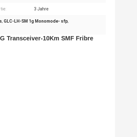
tie:
3 Jahre
s
,
GLC-LH-SM 1g Monomode- sfp
,
G Transceiver-10Km SMF Fribre