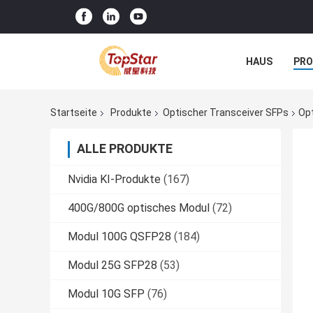
HAUS
PR
NACHRICHTE
Startseite
Produkte
Optischer Transceiver SFPs
Op
ALLE PRODUKTE
Nvidia KI-Produkte
(167)
400G/800G optisches Modul
(72)
Modul 100G QSFP28
(184)
Modul 25G SFP28
(53)
Modul 10G SFP
(76)