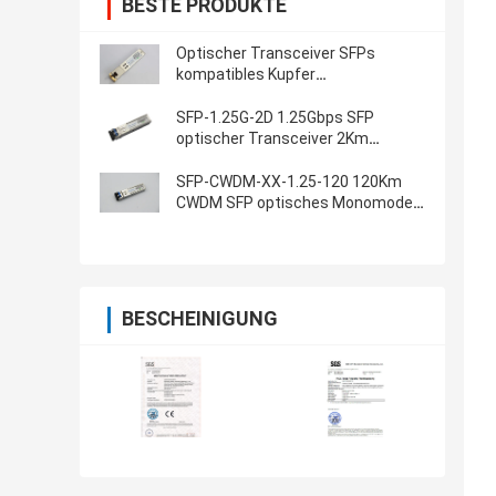
BESTE PRODUKTE
Optischer Transceiver SFPs
kompatibles Kupfer
FCLF8522P2BTL 100m Gen2 RJ-45
SFP-1.25G-2D 1.25Gbps SFP
optischer Transceiver 2Km
1310nm
SFP-CWDM-XX-1.25-120 120Km
CWDM SFP optisches Monomode-
Transceiver-1.25G
BESCHEINIGUNG