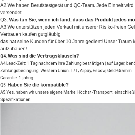
A2.We haben Berufstestgerät und QC-Team. Jede Einheit wird vö
versendet.
Q3.
Was tun Sie, wenn ich fand, dass das Produkt jedes mö
A3.We unterstützen jeden Verkauf mit unserer Risiko-freien Ge
Vertrauen kaufen gutgläubig
das hat seine Kunden für über 10 Jahre gedient! Unser Traum 
aufzubauen!
Was sind die Vertragsklauseln?
Q4.
A4.Lead-Zeit: 1 Tag nachdem Ihre Zahlung bestätigen (auf Lager, benöti
Zahlungsbedingung: Western Union, T/T, Alipay, Escow, Geld-Gramm
Garantie: 1-jährig
Haben Sie die kompatible?
Q5.
A5.Yes, haben wir unsere eigene Marke: Höchst-Transport, einschließlic
Spezifikationen.