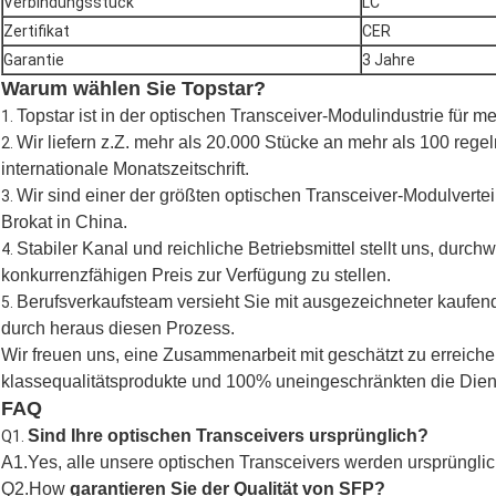
Verbindungsstück
LC
Zertifikat
CER
Garantie
3 Jahre
Warum wählen Sie Topstar?
Topstar ist in der optischen Transceiver-Modulindustrie für 
1.
Wir liefern z.Z. mehr als 20.000 Stücke an mehr als 100 re
2.
internationale Monatszeitschrift.
Wir sind einer der größten optischen Transceiver-Modulvertei
3.
Brokat in China.
Stabiler Kanal und reichliche Betriebsmittel stellt uns, dur
4.
konkurrenzfähigen Preis zur Verfügung zu stellen.
Berufsverkaufsteam versieht Sie mit ausgezeichneter kaufend
5.
durch heraus diesen Prozess.
Wir freuen uns, eine Zusammenarbeit mit geschätzt zu erreichen
klassequalitätsprodukte und 100% uneingeschränkten die Diens
FAQ
Sind Ihre optischen Transceivers ursprünglich?
Q1.
A1.Yes, alle unsere optischen Transceivers werden ursprünglic
Q2.How
garantieren Sie der Qualität von SFP?