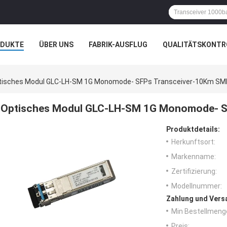
ODUKTE
ÜBER UNS
FABRIK-AUSFLUG
QUALITÄTSKONTR
N
tisches Modul GLC-LH-SM 1G Monomode- SFPs Transceiver-10Km SM
Optisches Modul GLC-LH-SM 1G Monomode- S
Produktdetails:
Herkunftsort:
Markenname:
Zertifizierung:
Modellnummer:
Zahlung und Vers
Min Bestellmeng
Preis: