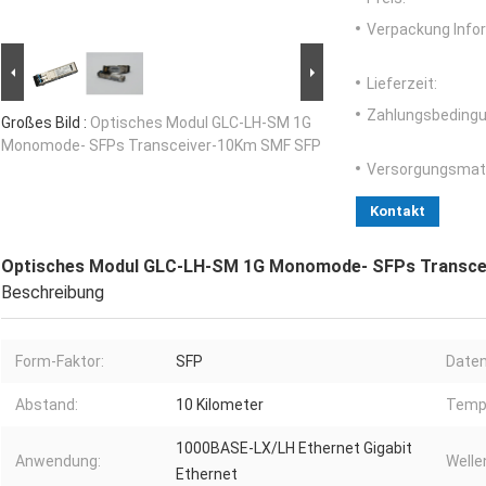
Verpackung Info
Lieferzeit:
Zahlungsbedingu
Großes Bild :
Optisches Modul GLC-LH-SM 1G
Monomode- SFPs Transceiver-10Km SMF SFP
Versorgungsmater
Kontakt
Optisches Modul GLC-LH-SM 1G Monomode- SFPs Transc
Beschreibung
Form-Faktor:
SFP
Daten
Abstand:
10 Kilometer
Temp
1000BASE-LX/LH Ethernet Gigabit
Anwendung:
Welle
Ethernet