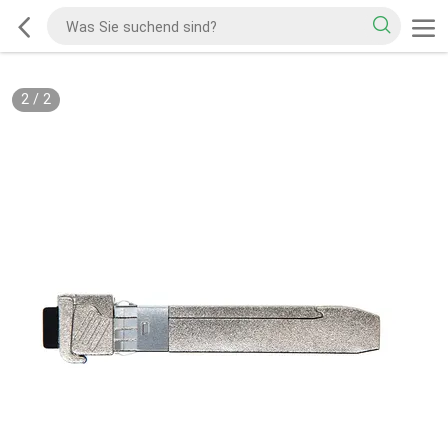
2
/
2