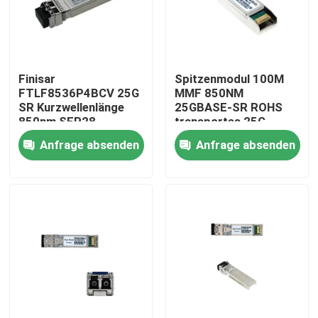
Fabrik-Ausflug
Finisar
Spitzenmodul 100M
Qualitätskontrolle
FTLF8536P4BCV 25G
MMF 850NM
SR Kurzwellenlänge
25GBASE-SR ROHS
850nm SFP28
transportes 25G
Treten Sie mit uns in Verbindung
optischer Empfänger
SFP28 CER
Anfrage absenden
Anfrage absenden
Nachrichten
Nvidia KI-Produkte
400G/800G optisches Modul
Modul 100G QSFP28