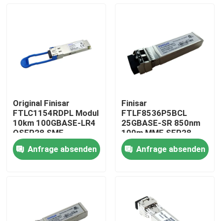
Original Finisar
Finisar
FTLC1154RDPL Modul
FTLF8536P5BCL
10km 100GBASE-LR4
25GBASE-SR 850nm
QSFP28 SMF
100m MMF SFP28-
Optiktransceiver
25G-SR optischer
Anfrage absenden
Anfrage absenden
Empfängermodul
Haus
Produkte
Über uns