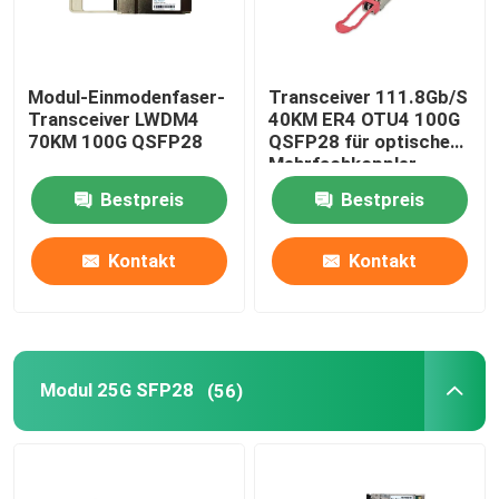
Modul-Einmodenfaser-
Transceiver 111.8Gb/S
Transceiver LWDM4
40KM ER4 OTU4 100G
70KM 100G QSFP28
QSFP28 für optischen
Mehrfachkoppler
Oadm Cwdm
Bestpreis
Bestpreis
Kontakt
Kontakt
Modul 25G SFP28
(56)