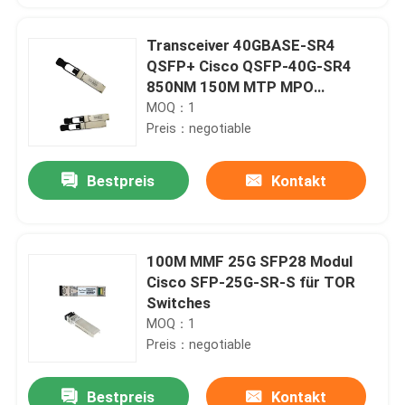
Transceiver 40GBASE-SR4
QSFP+ Cisco QSFP-40G-SR4
850NM 150M MTP MPO
kompatibel
MOQ：1
Preis：negotiable
Bestpreis
Kontakt
100M MMF 25G SFP28 Modul
Cisco SFP-25G-SR-S für TOR
Switches
MOQ：1
Preis：negotiable
Bestpreis
Kontakt