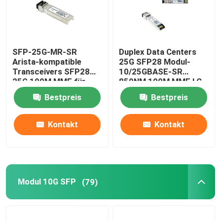
SFP-25G-MR-SR
Duplex Data Centers
Arista-kompatible
25G SFP28 Modul-
Transceivers SFP28
10/25GBASE-SR
25G 100M MMF für
850NM 100M MMF LC
Campus LAN
Bestpreis
Bestpreis
Kontakt
Kontakt
Modul 10G SFP
(79)