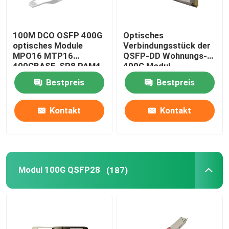
100M DCO OSFP 400G
Optisches
optisches Module
Verbindungsstück der
MPO16 MTP16
QSFP-DD Wohnungs-
400GBASE-SR8 PAM4
400G Modul-
ISP-Netz
400GBASE-LR8 10km
Bestpreis
Bestpreis
NRZ LC
Kontakt
Kontakt
Modul 100G QSFP28
(187)