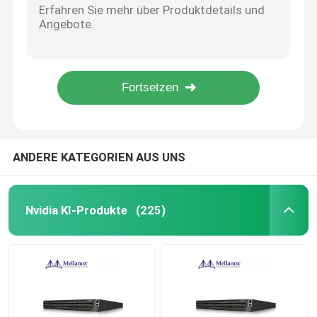
Transceiver 1310nm 1490nm BIDI Sfp Modul-1.25G 40KM SMF
Modul 25G SFP28
10GBASE-SR SFP+ Cisco SFP Modul 850nm 300m DOM in mehreren Betriebsarten SFP-10G-SR
SFP+-SR MMF 300m Doppel-LC DDM Transceiver SFP-10G-SR-S kompatibel
optische Transceivers 1310nm 500m 400G Modul-400GBASE-DR4 SMF GBIC
Modul 10G SFP
Optischer Transceiver 80KM Rohs Toptrans BIDI 1.25G-80AD/BD SFP
Optischer Transceiver Finisar
ANDERE KATEGORIEN AUS UNS
Netzadapterkarte
Nvidia KI-Produkte
(225)
Brocade FC SFP Modul
Brokat SAN-Schalter
Brokat HÜLSE Lizenz