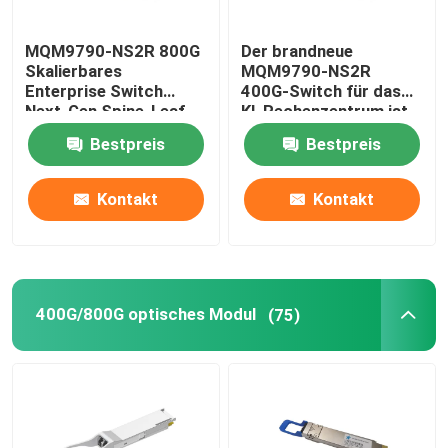
Modul Ciscos SFP
MQM9790-NS2R 800G
Der brandneue
Skalierbares
MQM9790-NS2R
Enterprise Switch
400G-Switch für das
Ursprüngliches SFP-Modul
Next-Gen Spine-Leaf-
KI-Rechenzentrum ist
Architektur für
auf dem Sprung
Bestpreis
Bestpreis
Hyperscale-
Rechenzentren
Transceiver 40G QSFP+
Kontakt
Kontakt
Optischer Transceiver SFPs
DAC/AOC-Optische Kabel
400G/800G optisches Modul
(75)