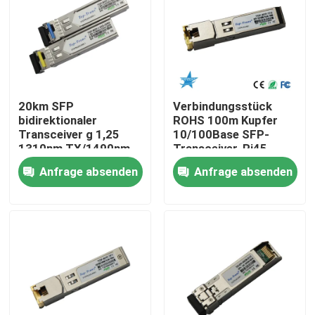
Fabrik-Ausflug
Qualitätskontrolle
20km SFP
Verbindungsstück
bidirektionaler
ROHS 100m Kupfer
Treten Sie mit uns in Verbindung
Transceiver g 1,25
10/100Base SFP-
1310nm TX/1490nm
Transceiver-Rj45
RX
Anfrage absenden
Anfrage absenden
Nachrichten
Nvidia KI-Produkte
400G/800G optisches Modul
Modul 100G QSFP28