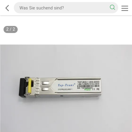
2
/
2