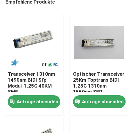
Empfohlene Produkte
Transceiver 1310nm
Optischer Transceiver
1490nm BIDI Sfp
25Km Toptrans BIDI
Modul-1.25G 40KM
1.25G 1310nm
SMF
1550nm SFP
Haus
Anfrage absenden
Anfrage absenden
Produkte
Über uns