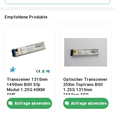
Empfohlene Produkte
Transceiver 1310nm
Optischer Transceiver
Haus
1490nm BIDI Sfp
25Km Toptrans BIDI
Modul-1.25G 40KM
1.25G 1310nm
SMF
1550nm SFP
Produkte
Anfrage absenden
Anfrage absenden
Über uns