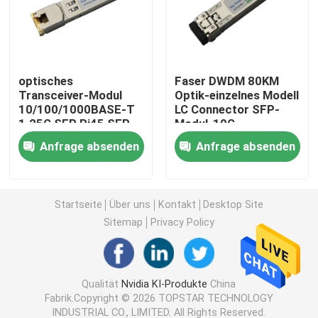
Modul 25G SFP28
optisches
Faser DWDM 80KM
Modul 10G SFP
Transceiver-Modul
Optik-einzelnes Modell
10/100/1000BASE-T
LC Connector SFP-
1.25G SFP Rj45 SFP
Modul-10G
Optischer Transceiver Finisar
Anfrage absenden
Anfrage absenden
Netzadapterkarte
Startseite
Über uns
Kontakt
Desktop Site
Brocade FC SFP Modul
Sitemap
Privacy Policy
Brokat SAN-Schalter
Qualität
Nvidia KI-Produkte
China
Fabrik.Copyright © 2026 TOPSTAR TECHNOLOGY
Brokat HÜLSE Lizenz
INDUSTRIAL CO., LIMITED. All Rights Reserved.