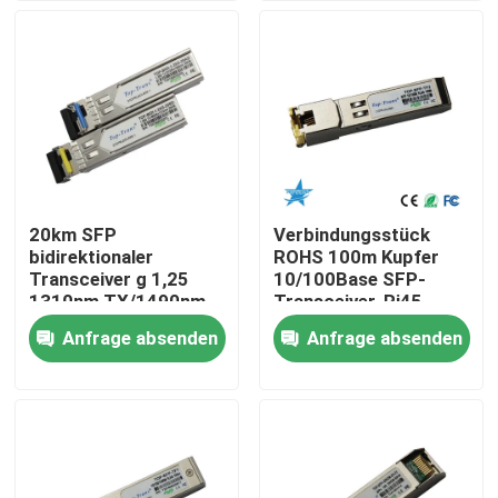
Fabrik-Ausflug
Qualitätskontrolle
Treten Sie mit uns in Verbindung
20km SFP
Verbindungsstück
bidirektionaler
ROHS 100m Kupfer
Nachrichten
Transceiver g 1,25
10/100Base SFP-
1310nm TX/1490nm
Transceiver-Rj45
RX
Anfrage absenden
Anfrage absenden
Nvidia KI-Produkte
400G/800G optisches Modul
Modul 100G QSFP28