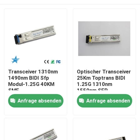
Transceiver 1310nm
Optischer Transceiver
1490nm BIDI Sfp
25Km Toptrans BIDI
Modul-1.25G 40KM
1.25G 1310nm
SMF
1550nm SFP
Haus
Anfrage absenden
Anfrage absenden
Produkte
Über uns