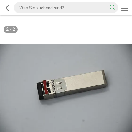
2
/
2