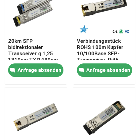
Fabrik-Ausflug
Qualitätskontrolle
20km SFP
Verbindungsstück
bidirektionaler
ROHS 100m Kupfer
Transceiver g 1,25
10/100Base SFP-
Treten Sie mit uns in Verbindung
1310nm TX/1490nm
Transceiver-Rj45
RX
Anfrage absenden
Anfrage absenden
Nachrichten
Nvidia KI-Produkte
400G/800G optisches Modul
Modul 100G QSFP28