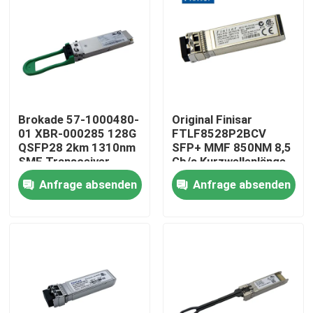
Fabrik-Ausflug
Qualitätskontrolle
Brokade 57-1000480-
Original Finisar
Treten Sie mit uns in Verbindung
01 XBR-000285 128G
FTLF8528P2BCV
QSFP28 2km 1310nm
SFP+ MMF 850NM 8,5
SMF Transceiver
Gb/s Kurzwellenlänge
Nachrichten
Modul mit LC-
SFP+
Anfrage absenden
Anfrage absenden
Anschluss
Transceivermodul
Nvidia KI-Produkte
400G/800G optisches Modul
Modul 100G QSFP28