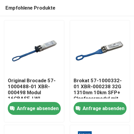
Empfohlene Produkte
Original Brocade 57-
Brokat 57-1000332-
1000488-01 XBR-
01 XBR-000238 32G
000498 Modul
1310nm 10km SFP+
Haus
16GBASE-LWL
Glasfasermodul mit
16Gbps Sicher 10km
FC-Anschluss
Anfrage absenden
Anfrage absenden
1310nm SMF
Produkte
Glasfaserausrüstung
Über uns