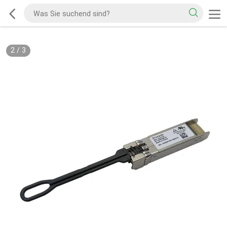
2
/
3