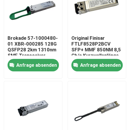
Fabrik-Ausflug
Qualitätskontrolle
Brokade 57-1000480-
Original Finisar
01 XBR-000285 128G
FTLF8528P2BCV
QSFP28 2km 1310nm
SFP+ MMF 850NM 8,5
Treten Sie mit uns in Verbindung
SMF Transceiver
Gb/s Kurzwellenlänge
Modul mit LC-
SFP+
Anfrage absenden
Anfrage absenden
Anschluss
Transceivermodul
Nachrichten
Nvidia KI-Produkte
400G/800G optisches Modul
Modul 100G QSFP28