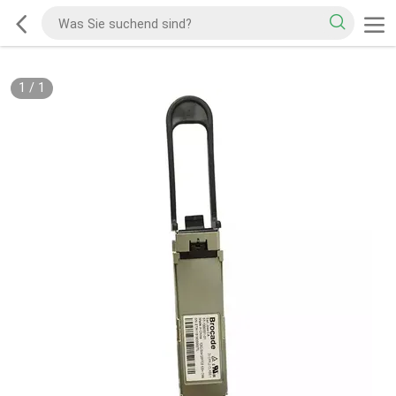
1
/
1