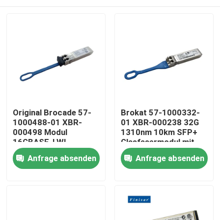
Original Brocade 57-
Brokat 57-1000332-
1000488-01 XBR-
01 XBR-000238 32G
000498 Modul
1310nm 10km SFP+
16GBASE-LWL
Glasfasermodul mit
16Gbps Sicher 10km
FC-Anschluss
Haus
Anfrage absenden
Anfrage absenden
1310nm SMF
Glasfaserausrüstung
Produkte
Über uns