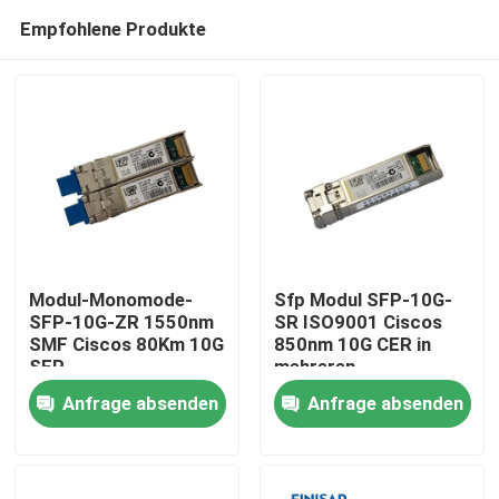
Empfohlene Produkte
Modul-Monomode-
Sfp Modul SFP-10G-
SFP-10G-ZR 1550nm
SR ISO9001 Ciscos
SMF Ciscos 80Km 10G
850nm 10G CER in
Haus
SFP
mehreren
Betriebsarten
Anfrage absenden
Anfrage absenden
Produkte
Über uns