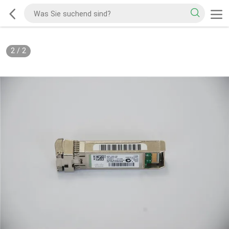
2
/
2