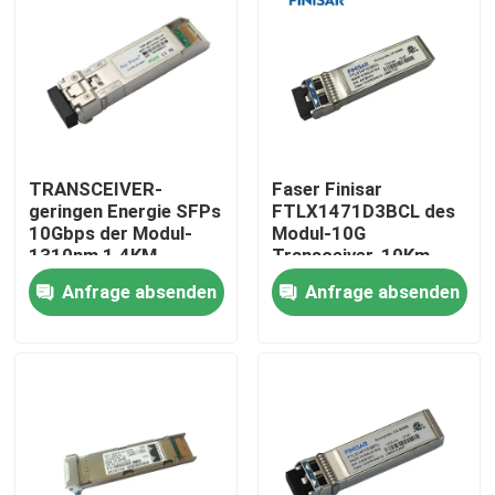
Fabrik-Ausflug
Qualitätskontrolle
TRANSCEIVER-
Faser Finisar
Treten Sie mit uns in Verbindung
geringen Energie SFPs
FTLX1471D3BCL des
10Gbps der Modul-
Modul-10G
1310nm 1.4KM
Transceiver-10Km
Nachrichten
Glasleistungsaufnahmen-
1310nm SFP
Anfrage absenden
Anfrage absenden
Faser
Nvidia KI-Produkte
400G/800G optisches Modul
Modul 100G QSFP28