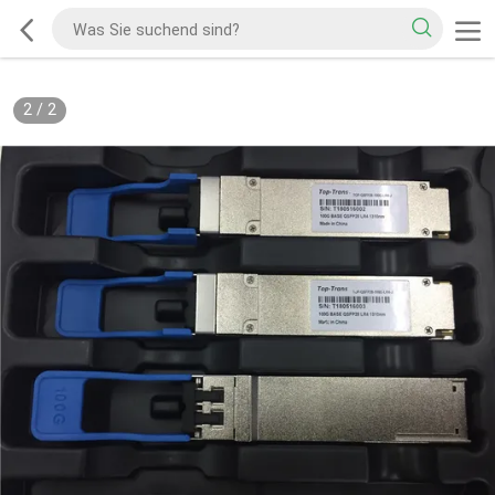
2
/
2