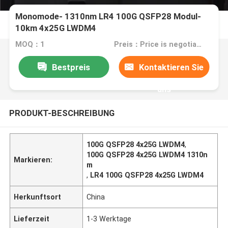
Monomode- 1310nm LR4 100G QSFP28 Modul-
10km 4x25G LWDM4
MOQ：1
Preis：Price is negotiable
Bestpreis
Kontaktieren Sie
uns
PRODUKT-BESCHREIBUNG
100G QSFP28 4x25G LWDM4
,
100G QSFP28 4x25G LWDM4 1310n
Markieren:
m
,
LR4 100G QSFP28 4x25G LWDM4
Herkunftsort
China
Lieferzeit
1-3 Werktage