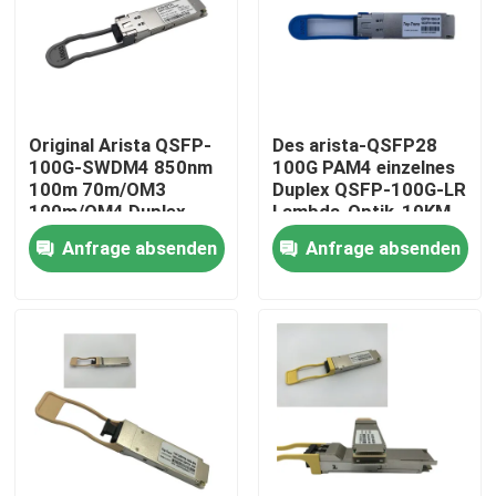
Fabrik-Ausflug
Qualitätskontrolle
Original Arista QSFP-
Des arista-QSFP28
100G-SWDM4 850nm
100G PAM4 einzelnes
100m 70m/OM3
Duplex QSFP-100G-LR
Treten Sie mit uns in Verbindung
100m/OM4 Duplex-
Lambda-Optik-10KM
MMF-Empfänger
SMF LC
Anfrage absenden
Anfrage absenden
Nachrichten
Nvidia KI-Produkte
400G/800G optisches Modul
Modul 100G QSFP28