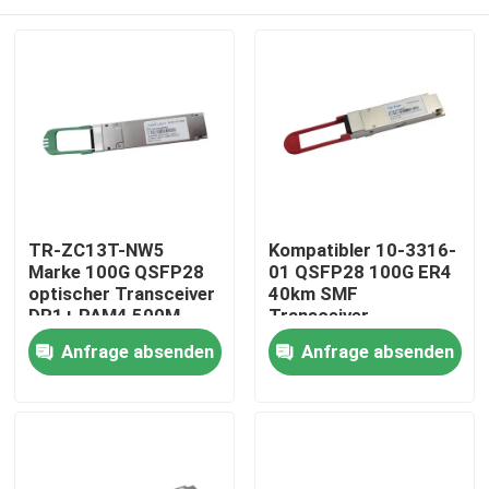
TR-ZC13T-NW5
Kompatibler 10-3316-
Marke 100G QSFP28
01 QSFP28 100G ER4
optischer Transceiver
40km SMF
DR1+ PAM4 500M
Transceiver
Haus
Anfrage absenden
Anfrage absenden
Produkte
Über uns