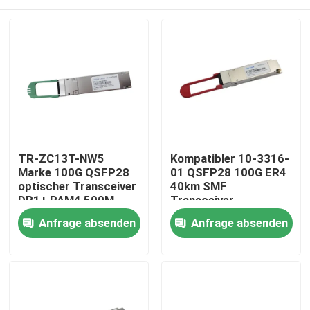
TR-ZC13T-NW5
Kompatibler 10-3316-
Marke 100G QSFP28
01 QSFP28 100G ER4
optischer Transceiver
40km SMF
DR1+ PAM4 500M
Transceiver
Haus
Anfrage absenden
Anfrage absenden
Produkte
Über uns