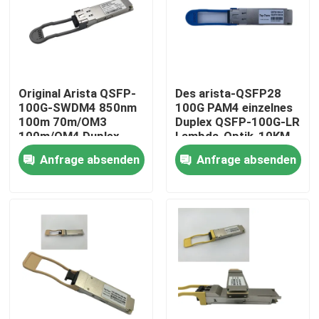
Fabrik-Ausflug
Qualitätskontrolle
Original Arista QSFP-
Des arista-QSFP28
100G-SWDM4 850nm
100G PAM4 einzelnes
100m 70m/OM3
Duplex QSFP-100G-LR
Treten Sie mit uns in Verbindung
100m/OM4 Duplex-
Lambda-Optik-10KM
MMF-Empfänger
SMF LC
Anfrage absenden
Anfrage absenden
Nachrichten
Nvidia KI-Produkte
400G/800G optisches Modul
Modul 100G QSFP28