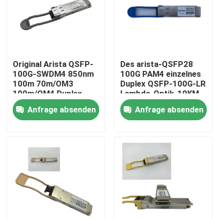
Fabrik-Ausflug
Qualitätskontrolle
Original Arista QSFP-
Des arista-QSFP28
100G-SWDM4 850nm
100G PAM4 einzelnes
100m 70m/OM3
Duplex QSFP-100G-LR
Treten Sie mit uns in Verbindung
100m/OM4 Duplex-
Lambda-Optik-10KM
MMF-Empfänger
SMF LC
Anfrage absenden
Anfrage absenden
Nachrichten
Nvidia KI-Produkte
400G/800G optisches Modul
Modul 100G QSFP28