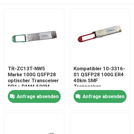
TR-ZC13T-NW5
Kompatibler 10-3316-
Marke 100G QSFP28
01 QSFP28 100G ER4
optischer Transceiver
40km SMF
DR1+ PAM4 500M
Transceiver
Haus
Anfrage absenden
Anfrage absenden
Produkte
Über uns