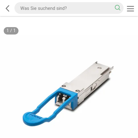
1
/
1