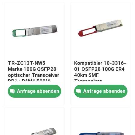
TR-ZC13T-NW5
Kompatibler 10-3316-
Marke 100G QSFP28
01 QSFP28 100G ER4
optischer Transceiver
40km SMF
DR1+ PAM4 500M
Transceiver
Anfrage absenden
Anfrage absenden
Haus
Produkte
Über uns