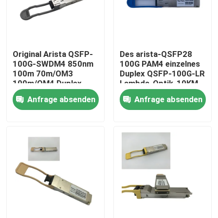
Fabrik-Ausflug
Original Arista QSFP-
Des arista-QSFP28
Qualitätskontrolle
100G-SWDM4 850nm
100G PAM4 einzelnes
100m 70m/OM3
Duplex QSFP-100G-LR
100m/OM4 Duplex-
Lambda-Optik-10KM
Treten Sie mit uns in Verbindung
MMF-Empfänger
SMF LC
Anfrage absenden
Anfrage absenden
Nachrichten
Nvidia KI-Produkte
400G/800G optisches Modul
Modul 100G QSFP28