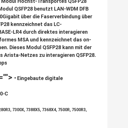
n. Modul Höchst-Transportes QSFP28
s Modul QSFP28 benutzt LAN-WDM DFB
0Gigabit über die Faserverbindung über
FP28 kennzeichnet das LC-
BASE-LR4 durch direktes interagieren
onformes MSA und kennzeichnet das on-
en. Dieses Modul QSFP28 kann mit der
s Arista-Netzes zu interagieren QSFP28.
bps
="">
• Eingebaute digitale
70◦C
7280R3, 7300X, 7388X5, 7368X4, 7500R, 7500R3,