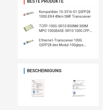
BESTE PRODUKTE
Kompatibler 10-3316-01 QSFP28
100G ER4 40km SMF Transceiver
TCFP-100G-SR10 850NM 300M
MPO 100GBASE-SR10 100G CFP
Transceiver
Ethernet-Transceiver 100G
QSFP28 des Modul-100gbps
Gigabit-TQSFP28-100G-LH4
BESCHEINIGUNG