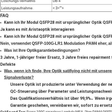
Löschungs-Verhältnis
DB 4
Leistungsaufnahme
< 3="">
FAQ
Kann ich Ihr Modul QSFP28 mit ursprünglicher Optik QS
Ja kann es mit Aristaoptik interagieren
Kann ich Ihr Modul QSFP28 mit ursprünglicher Optik QS
Nein, verwendet QSFP-100G-LR1 Modulation PAM4 eher, als 
Was ist Ihre Optikgarantiebedingungen?
3 Jahre, 1-jähriger freier Ersatz, 3 Jahre freies repairme
Defekte
Was, wenn ich finde, Ihre Optik satifiying nicht mit unsere
Signalverluste?
Unsere Optik ist produzierte unter Verwendung der 
QC-Steuerung über Parameter und Leistungsnachwei
.
Das Qualifikationsverhältnis ist über 99,9%
Wenn irg
Garantie geschehen, vereinbaren wir, sofort zu erset
,