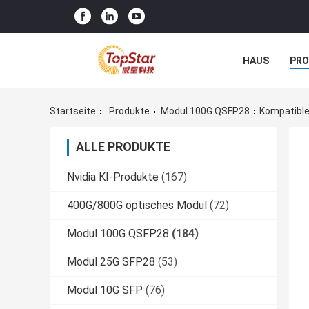
HAUS
PR
NACHRICHTE
Startseite
Produkte
Modul 100G QSFP28
Kompatible
ALLE PRODUKTE
Nvidia KI-Produkte
(167)
400G/800G optisches Modul
(72)
Modul 100G QSFP28
(184)
Modul 25G SFP28
(53)
Modul 10G SFP
(76)