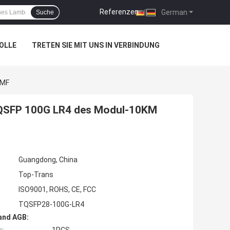
Referenzen
|
German
Suche
OLLE
TRETEN SIE MIT UNS IN VERBINDUNG
SMF
 QSFP 100G LR4 des Modul-10KM
Guangdong, China
Top-Trans
ISO9001, ROHS, CE, FCC
TQSFP28-100G-LR4
and AGB: