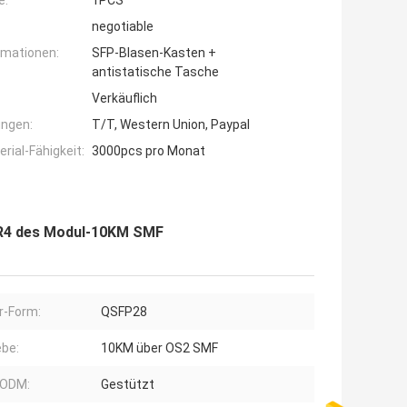
e:
1PCS
negotiable
rmationen:
SFP-Blasen-Kasten +
antistatische Tasche
Verkäuflich
ngen:
T/T, Western Union, Paypal
ial-Fähigkeit:
3000pcs pro Monat
LR4 des Modul-10KM SMF
r-Form:
QSFP28
ebe:
10KM über OS2 SMF
ODM:
Gestützt