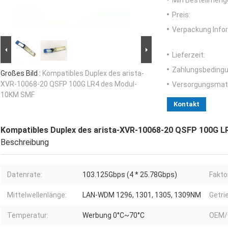
Min Bestellmeng
Preis:
Verpackung Info
Lieferzeit:
Zahlungsbedingu
Großes Bild :
Kompatibles Duplex des arista-
XVR-10068-20 QSFP 100G LR4 des Modul-
Versorgungsmater
10KM SMF
Kontakt
Kompatibles Duplex des arista-XVR-10068-20 QSFP 100G 
Beschreibung
Datenrate:
103.125Gbps (4 * 25.78Gbps)
Fakto
Mittelwellenlänge:
LAN-WDM 1296, 1301, 1305, 1309NM
Getri
Temperatur:
Werbung 0°C~70°C
OEM/