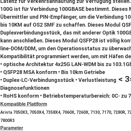
Latenz für Verkehrsanhäufung zur Verfügung stelle
100G ist für Verbindung 100GBASE bestimmt. Diese
Übermittler und PIN-Empfänger, um die Verbindung 10
bis 10KM auf OS2 SMF zu schaffen. Dieses Modul QS
Duplexverbindungsstück, das mit anderer Optik 100G
kann anschließen. Dieses Modul QSFP28 ist völlig k
line-DOM/DDM, um den Operationsstatus zu überwach
Kompatibilität programmiert werden, um mit Häfen de
• optische Architektur 4x25G LAN-WDM bis zu 103.1G
• QSFP28 MSA konform • Bis 10km Getriebe
< 3
• Duplex-LC-Verbindungsstück • Verlustleistung
Diagnosefunktionen
• RoHS konform • Betriebstemperaturbereich: 0C◦ zu 
Kompatible Plattform
Arista 7050X3, 7050X4, 7358X4, 7060X, 7260X, 7130, 7170, 7280R, 
7800R3
Parameter