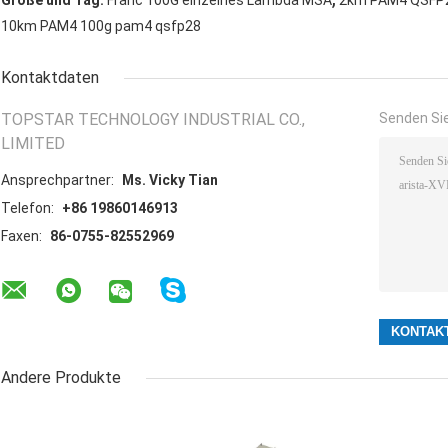
Größe und Tag:
Franc 100G einzelnes Lambda MSA
2km PAM4 QSFP28
10km PAM4 100g pam4 qsfp28
Kontaktdaten
TOPSTAR TECHNOLOGY INDUSTRIAL CO.,
Senden Sie
LIMITED
Ansprechpartner:
Ms. Vicky Tian
Telefon:
+86 19860146913
Faxen:
86-0755-82552969
Andere Produkte