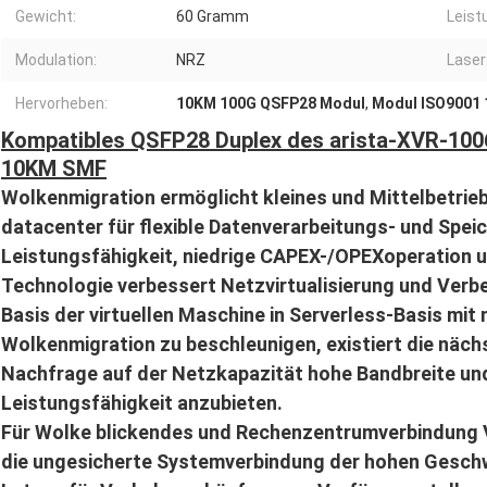
Gewicht:
60 Gramm
Leis
Modulation:
NRZ
Laser
Hervorheben:
10KM 100G QSFP28 Modul
,
Modul ISO9001
Kompatibles QSFP28 Duplex des arista-XVR-10
10KM SMF
Wolkenmigration ermöglicht kleines und Mittelbetrie
datacenter für flexible Datenverarbeitungs- und Spei
Leistungsfähigkeit, niedrige CAPEX-/OPEXoperation 
Technologie verbessert Netzvirtualisierung und Verb
Basis der virtuellen Maschine in Serverless-Basis m
Wolkenmigration zu beschleunigen, existiert die näc
Nachfrage auf der Netzkapazität hohe Bandbreite und
Leistungsfähigkeit anzubieten.
Für Wolke blickendes und Rechenzentrumverbindung
die ungesicherte Systemverbindung der hohen Geschwi