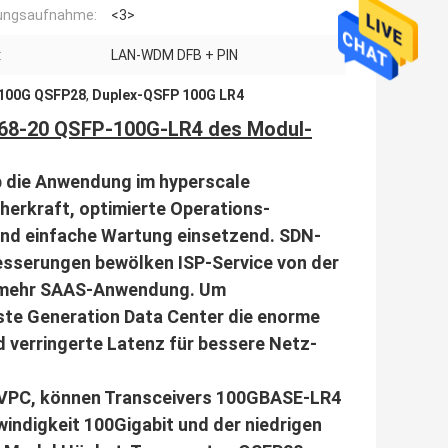
tungsaufnahme:
<3>
:
LAN-WDM DFB + PIN
 100G QSFP28
,
Duplex-QSFP 100G LR4
068-20 QSFP-100G-LR4 des Modul-
b die Anwendung im hyperscale
cherkraft, optimierte Operations-
und einfache Wartung einsetzend. SDN-
esserungen bewölken ISP-Service von der
it mehr SAAS-Anwendung. Um
hste Generation Data Center die enorme
 verringerte Latenz für bessere Netz-
 VPC, können Transceivers 100GBASE-LR4
ndigkeit 100Gigabit und der niedrigen