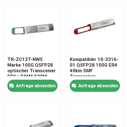
TR-ZC13T-NW5
Kompatibler 10-3316-
Marke 100G QSFP28
01 QSFP28 100G ER4
optischer Transceiver
40km SMF
DR1+ PAM4 500M
Transceiver
Anfrage absenden
Anfrage absenden
Haus
Produkte
Über uns