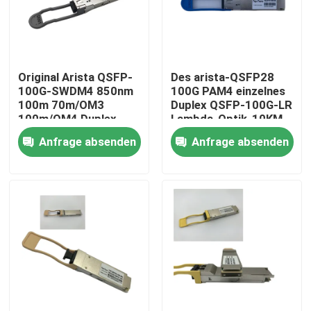
Fabrik-Ausflug
Original Arista QSFP-
Des arista-QSFP28
Qualitätskontrolle
100G-SWDM4 850nm
100G PAM4 einzelnes
100m 70m/OM3
Duplex QSFP-100G-LR
100m/OM4 Duplex-
Lambda-Optik-10KM
Treten Sie mit uns in Verbindung
MMF-Empfänger
SMF LC
Anfrage absenden
Anfrage absenden
Nachrichten
Nvidia KI-Produkte
400G/800G optisches Modul
Modul 100G QSFP28