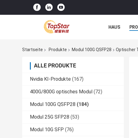
HAUS
PR
NACHRICHTE
Startseite
Produkte
Modul 100G QSFP28
Optischer
ALLE PRODUKTE
Nvidia KI-Produkte
(167)
400G/800G optisches Modul
(72)
Modul 100G QSFP28
(184)
Modul 25G SFP28
(53)
Modul 10G SFP
(76)