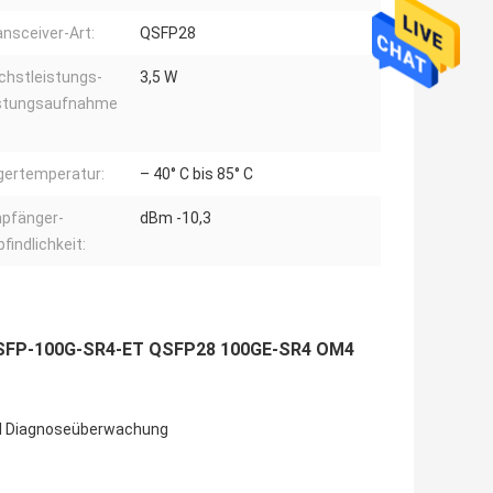
ansceiver-Art:
QSFP28
chstleistungs-
3,5 W
stungsaufnahme
:
gertemperatur:
– 40° C bis 85° C
pfänger-
dBm -10,3
findlichkeit:
-QSFP-100G-SR4-ET QSFP28 100GE-SR4 OM4
al Diagnoseüberwachung