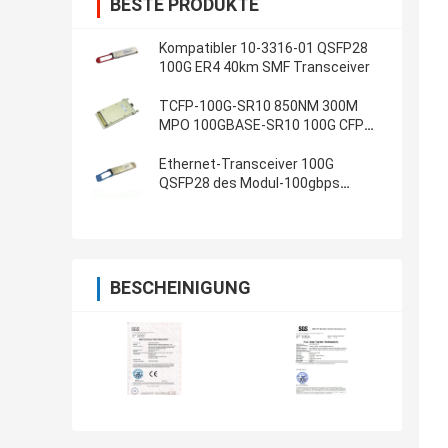
BESTE PRODUKTE
Kompatibler 10-3316-01 QSFP28
100G ER4 40km SMF Transceiver
TCFP-100G-SR10 850NM 300M
MPO 100GBASE-SR10 100G CFP
Transceiver
Ethernet-Transceiver 100G
QSFP28 des Modul-100gbps
Gigabit-TQSFP28-100G-LH4
BESCHEINIGUNG