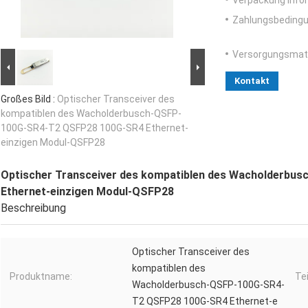
Verpackung Info
Zahlungsbedingu
Versorgungsmater
Kontakt
Großes Bild :
Optischer Transceiver des
kompatiblen des Wacholderbusch-QSFP-
100G-SR4-T2 QSFP28 100G-SR4 Ethernet-
einzigen Modul-QSFP28
Optischer Transceiver des kompatiblen des Wacholderb
Ethernet-einzigen Modul-QSFP28
Beschreibung
Optischer Transceiver des
kompatiblen des
Produktname:
Te
Wacholderbusch-QSFP-100G-SR4-
T2 QSFP28 100G-SR4 Ethernet-e