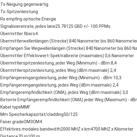
Tx-Neigung gegenwärtig
Tx-Spitzenleistung
Rx empfing optische Energie
Signalisierenrate, jedes lane25.78125 GBD +/- 100 PPMs
Übermittler fibers4
Übermittlerwellenlängen (Strecke) 840 Nanometer bis 860 Nanomete
Empfangen Sie Wegwellenlängen (Strecke) 840 Nanometer bis 860 
Übermittler Effektivwert-Spektralbreite (maximales) 0,6 Nanometer
Übermittlerspitzenleistung, jeder Weg (Minimum) - dBm 8,4
Übermittlerspitzenleistung, jedes Weg (dBm maximale) 2,4
Empfängereingangsleistung, jeder Weg (Minimum) - dBm 10,3
Empfängereingangsleistung, jedes Weg (dBm maximale) 2,4
Empfängerempfindlichkeit (OMA), jedes Weg (dBm maximale) 3,0
Betonte Empfängerempfindlichkeit (OMA) jeder Weg (Maximum) - dB
Kabel typeMMF
Μm Speicherkapazität/cladding50/125
Faser gradeOM3OM4
Effektives modales bandwidth2000 MHZ x km4700 MHZ x Kilometer
Distance70 m100 m