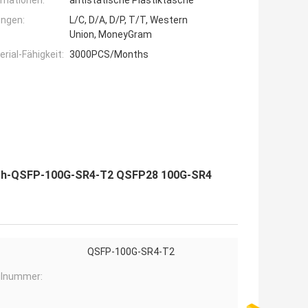
rmationen:
antistatische Plastiktasche
ngen:
L/C, D/A, D/P, T/T, Western
Union, MoneyGram
ial-Fähigkeit:
3000PCS/Months
usch-QSFP-100G-SR4-T2 QSFP28 100G-SR4
QSFP-100G-SR4-T2
ilnummer: