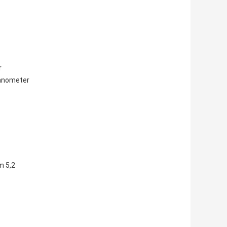
r
Nanometer
m 5,2