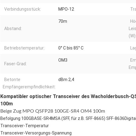
Verbindungsstück:
MPO-12
Tr
70m
Hö
Abstand:
Lei
(W)
Betriebstemperatur:
0° C bis 85° C
La
OM3
Em
Faser-Grad:
Emp
Betonte
dBm 2,4
Empfängerempfindlichkeit:
Kompatibler optischer Transceiver des Wacholderbusch
100m
Beige Zug MPO QSFP28 100GE-SR4 OM4 100m
Befolgung 100GBASE-SR4MSA (SFF, für z.B. SFF-8665) SFF-8636Digit
Transceiver-Temperatur
Transceiver-Versorgungs-Spannung