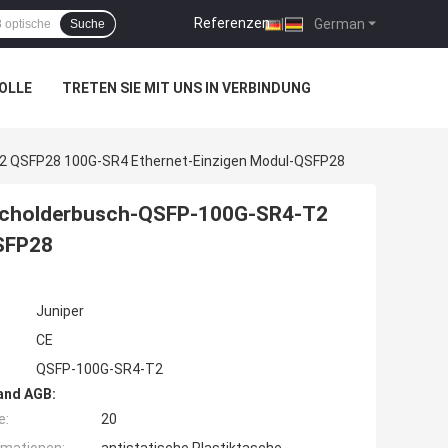
Referenzen
|
German
Suche
OLLE
TRETEN SIE MIT UNS IN VERBINDUNG
2 QSFP28 100G-SR4 Ethernet-Einzigen Modul-QSFP28
Wacholderbusch-QSFP-100G-SR4-T2
SFP28
Juniper
CE
QSFP-100G-SR4-T2
and AGB:
e:
20