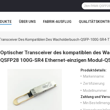
ODUKTE
ÜBER UNS
FABRIK-AUSFLUG
QUALITÄTSKONTR
N
 Transceiver Des Kompatiblen Des Wacholderbusch-QSFP-100G-SR4-T
Optischer Transceiver des kompatiblen des 
QSFP28 100G-SR4 Ethernet-einzigen Modul-Q
Produktdetails:
Markenname:
Zertifizierung:
Modellnummer:
Zahlung und Vers
Min Bestellmeng