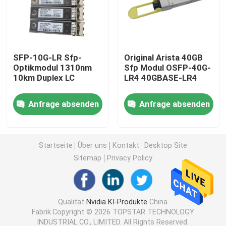
Modul 25G SFP28
SFP-10G-LR Sfp-
Original Arista 40GB
Modul 10G SFP
Optikmodul 1310nm
Sfp Modul OSFP-40G-
10km Duplex LC
LR4 40GBASE-LR4
Optischer Transceiver Finisar
Anfrage absenden
Anfrage absenden
Netzadapterkarte
Startseite
Über uns
Kontakt
Desktop Site
Brocade FC SFP Modul
Sitemap
Privacy Policy
Brokat SAN-Schalter
Qualität
Nvidia KI-Produkte
China
Fabrik.Copyright © 2026 TOPSTAR TECHNOLOGY
Brokat HÜLSE Lizenz
INDUSTRIAL CO., LIMITED. All Rights Reserved.