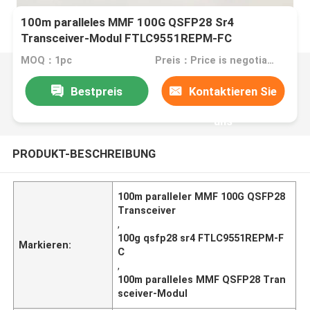
100m paralleles MMF 100G QSFP28 Sr4
Transceiver-Modul FTLC9551REPM-FC
MOQ：1pc
Preis：Price is negotiable
Bestpreis
Kontaktieren Sie
uns
PRODUKT-BESCHREIBUNG
100m paralleler MMF 100G QSFP28
Transceiver
,
100g qsfp28 sr4 FTLC9551REPM-F
Markieren:
C
,
100m paralleles MMF QSFP28 Tran
sceiver-Modul