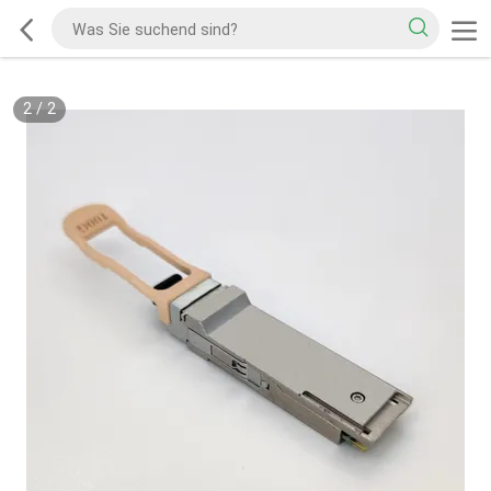
2
/
2