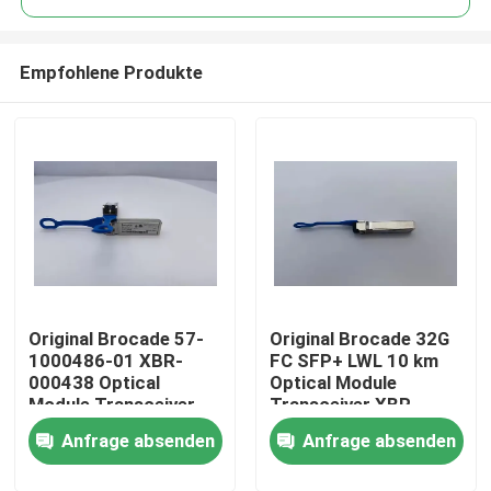
Empfohlene Produkte
Original Brocade 57-
Original Brocade 32G
Haus
1000486-01 XBR-
FC SFP+ LWL 10 km
000438 Optical
Optical Module
Module Transceiver
Transceiver XBR-
Produkte
32G FC SFP+ LWL 10
000438 (1-Pack) für
Anfrage absenden
Anfrage absenden
km 1-Pack
Glasfasern Modell
Glasfasertransceiver
FC64-48
Über uns