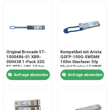
Fabrik-Ausflug
Qualitätskontrolle
Treten Sie mit uns in Verbindung
Original Brocade 57-
Kompatibel mit Arista
1000486-01 XBR-
QSFP-100G-SWDM4
Nachrichten
000438 1-Pack 32G
100m Glasfaser Sfp
FC SFP+ LWL 10 km
Modul Duplex LC MMF
Optisches Modul
Anfrage absenden
Anfrage absenden
Nvidia KI-Produkte
Transceiver für Fiber
Brocade FC64-48
400G/800G optisches Modul
Modul 100G QSFP28