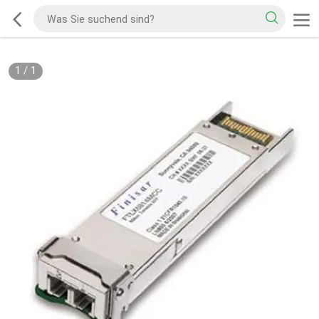
1
/
1