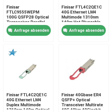
Finisar
Finisar FTL4C2QE1C
FTLC9555WEPM
40G Ethernet LM4
Fabrik-Ausflug
100G QSFP28 Optical
Multimode 1310nm
Transceiver Parallel
140m Hot Pluggable
MMF 100M CPRI Hot
LC Optical Transceiver
Anfrage absenden
Anfrage absenden
Qualitätskontrolle
Pluggable Port 1 Year
for AIDC
Warranty
Treten Sie mit uns in Verbindung
Nachrichten
Nvidia KI-Produkte
400G/800G optisches Modul
Finisar FTL4C2QE1C
Finisar 40Gbase ER4
40G Ethernet LM4
QSFP+ Optical
Duplex Multimode
Transceiver Multirate
Modul 100G QSFP28
1310nm 140m Optical
40G 40km 40Gigabit