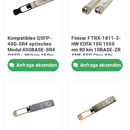
Fabrik-Ausflug
Qualitätskontrolle
Kompatibles QSFP-
Finisar FTRX-1811-3-
40G-SR4 optisches
HW EDFA 10G 1550
Modul 40GBASE-SR4
nm 80 km 10BASE-ZR
Treten Sie mit uns in Verbindung
QSFP+ 850nm 150m
SMF SFP Gbic Xfp
MTP/MPO-
Qsfp
Anfrage absenden
Anfrage absenden
Transceiver
Nachrichten
Nvidia KI-Produkte
400G/800G optisches Modul
Modul 100G QSFP28