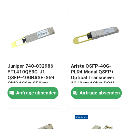
Juniper 740-032986
Arista QSFP-40G-
FTL410QE3C-J1
PLR4 Modul QSFP+
QSFP-40GBASE-SR4
Optical Transceiver
OM3 100m 850nm
1310nm 10km DOM
Finisar
MTP/MPO-12 SMF
Haus
Anfrage absenden
Anfrage absenden
Glasfaserausstattung
Produkte
Über uns