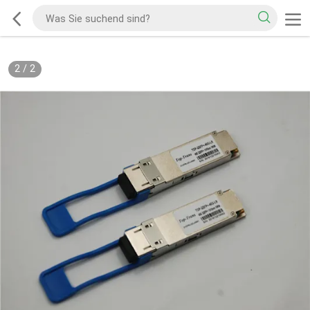
2
/
2