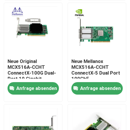
Fabrik-Ausflug
Qualitätskontrolle
Treten Sie mit uns in Verbindung
Neue Original
Neue Mellanox
MCX516A-CCHT
MCX516A-CCHT
Nachrichten
ConnectX-100G Dual-
ConnectX-5 Dual Port
Port 10 Gigabit
100GbE
Ethernet Karte
Netzwerkkarte
Anfrage absenden
Anfrage absenden
Nvidia KI-Produkte
MCX516A-CDAT
Adapterkarte
400G/800G optisches Modul
Modul 100G QSFP28