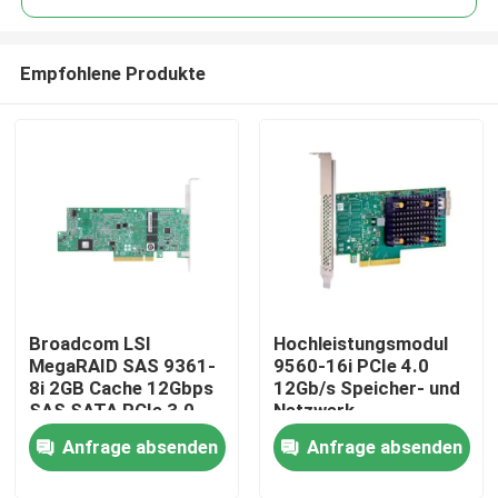
Empfohlene Produkte
Broadcom LSI
Hochleistungsmodul
Haus
MegaRAID SAS 9361-
9560-16i PCIe 4.0
8i 2GB Cache 12Gbps
12Gb/s Speicher- und
SAS SATA PCIe 3.0
Netzwerk-
Produkte
RAID-Controllerkarte
Schnittstellenkartenadap
Anfrage absenden
Anfrage absenden
für Server
Über uns