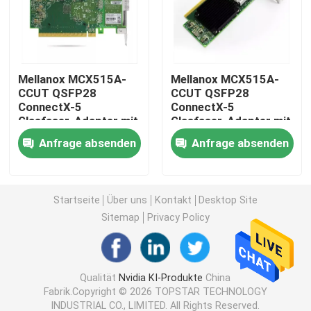
Modul 25G SFP28
Mellanox MCX515A-
Mellanox MCX515A-
Modul 10G SFP
CCUT QSFP28
CCUT QSFP28
ConnectX-5
ConnectX-5
Glasfaser-Adapter mit
Glasfaser-Adapter mit
Optischer Transceiver Finisar
einem Port für
einem Port für
Anfrage absenden
Anfrage absenden
Ethernet 4G Hohes
Ethernet 4G, hohes
Bracket 1 Jahr
Bracket
Netzadapterkarte
Garantie DC 12V
Startseite
Über uns
Kontakt
Desktop Site
Brocade FC SFP Modul
Sitemap
Privacy Policy
Brokat SAN-Schalter
Qualität
Nvidia KI-Produkte
China
Fabrik.Copyright © 2026 TOPSTAR TECHNOLOGY
Brokat HÜLSE Lizenz
INDUSTRIAL CO., LIMITED. All Rights Reserved.