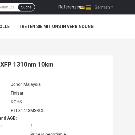
Referenzen
|
German
Suche
OLLE
TRETEN SIE MIT UNS IN VERBINDUNG
G XFP 1310nm 10km
Johor, Malaysia
Finisar
ROHS
FTLX1413M3BCL
and AGB:
e:
1
Price is negotiable