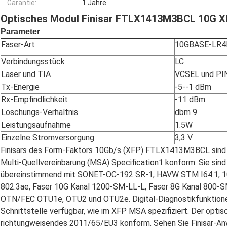
Garantie:
1 Jahre
Optisches Modul Finisar FTLX1413M3BCL 10G 
Parameter
Faser-Art
10GBASE-LR4E
Verbindungsstück
LC
Laser und TIA
VCSEL und PI
Tx-Energie
-5--1 dBm
Rx-Empfindlichkeit
-11 dBm
Löschungs-Verhältnis
dbm 9
Leistungsaufnahme
1.5W
Einzelne Stromversorgung
3,3 V
Finisars des Form-Faktors 10Gb/s (XFP) FTLX1413M3BCL sind k
Multi-Quellvereinbarung (MSA) Specification1 konform. Sie sind
übereinstimmend mit SONET-OC-192 SR-1, HAVW STM I64.1, 10
802.3ae, Faser 10G Kanal 1200-SM-LL-L, Faser 8G Kanal 800-S
OTN/FEC OTU1e, OTU2 und OTU2e. Digital-Diagnostikfunktionen 
Schnittstelle verfügbar, wie im XFP MSA spezifiziert. Der opti
richtungweisendes 2011/65/EU3 konform. Sehen Sie Finisar-A