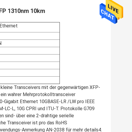
XFP 1310nm 10km
thernet
N
leine Transceivers mit der gegenwärtigen XFP-
 ein wahrer Mehrprotokolltransceiver
-Gigabit Ethernet 10GBASE-LR /LW pro IEEE
M-LC-L, 10G CPRI und ITU-T. Protokolle G709
sind- über eine 2-drahtige serielle
sche Transceiver ist pro das RoHS
nwendungs-Anmerkung AN-2038 für mehr details4.