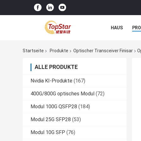
HAUS
PR
NACHRICHTE
Startseite
Produkte
Optischer Transceiver Finisar
O
ALLE PRODUKTE
Nvidia KI-Produkte
(167)
400G/800G optisches Modul
(72)
Modul 100G QSFP28
(184)
Modul 25G SFP28
(53)
Modul 10G SFP
(76)