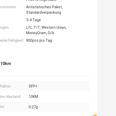
rmationen:
Antistatisches Paket,
Standardverpackung
3-4 Tage
ngen:
L/C, T/T, Western Union,
MoneyGram, D/A
ial-Fähigkeit:
800pcs pro Tag
 10km
Faktor:
SFP+
ebe-Abstand:
10KM
ht:
0.27g