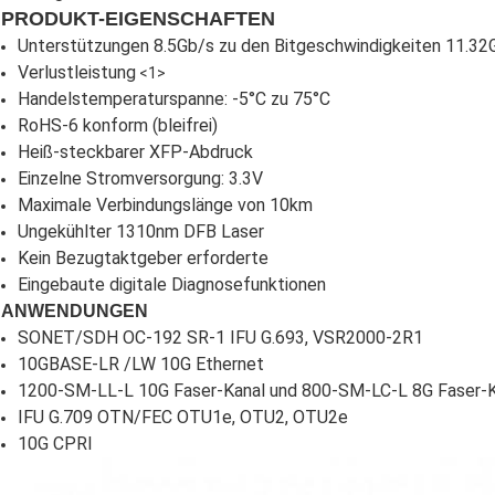
PRODUKT-EIGENSCHAFTEN
Unterstützungen 8.5Gb/s zu den Bitgeschwindigkeiten 11.32
Verlustleistung
<1>
Handelstemperaturspanne: -5°C zu 75°C
RoHS-6 konform (bleifrei)
Heiß-steckbarer XFP-Abdruck
Einzelne Stromversorgung: 3.3V
Maximale Verbindungslänge von 10km
Ungekühlter 1310nm DFB Laser
Kein Bezugtaktgeber erforderte
Eingebaute digitale Diagnosefunktionen
ANWENDUNGEN
SONET/SDH OC-192 SR-1 IFU G.693, VSR2000-2R1
10GBASE-LR /LW 10G Ethernet
1200-SM-LL-L 10G Faser-Kanal und 800-SM-LC-L 8G Faser-K
IFU G.709 OTN/FEC OTU1e, OTU2, OTU2e
10G CPRI