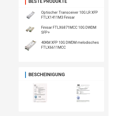
BESTE PRODUKTE
Optischer Transceiver 10G LR XFP
FTLX1411M3 Finisar
Finisar FTLX6871MCC 10G DWDM
SFP+
40KM XFP 10G DWDM melodisches
FTLX6611MCC
BESCHEINIGUNG