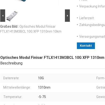
Verpackung Info
Lieferzeit:
Zahlungsbedingu
Großes Bild :
Optisches Modul Finisar
FTLX1413M3BCL 10G XFP 1310nm 10km
Versorgungsmater
Kontakt
Optisches Modul Finisar FTLX1413M3BCL 10G XFP 1310nm
Beschreibung
Datenrate:
10G
Form-
Mittelwellenlänge:
1310nm
Getri
Temperatur:
-5-75
Gewic