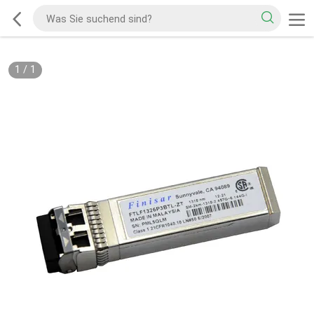
1
/
1