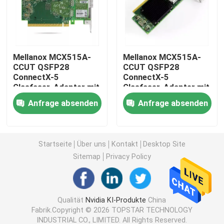
Modul 25G SFP28
Mellanox MCX515A-
Mellanox MCX515A-
Modul 10G SFP
CCUT QSFP28
CCUT QSFP28
ConnectX-5
ConnectX-5
Glasfaser-Adapter mit
Glasfaser-Adapter mit
Optischer Transceiver Finisar
einem Port für
einem Port für
Anfrage absenden
Anfrage absenden
Ethernet 4G Hohes
Ethernet 4G, hohes
Bracket 1 Jahr
Bracket
Netzadapterkarte
Garantie DC 12V
Startseite
Über uns
Kontakt
Desktop Site
Brocade FC SFP Modul
Sitemap
Privacy Policy
Brokat SAN-Schalter
Qualität
Nvidia KI-Produkte
China
Fabrik.Copyright © 2026 TOPSTAR TECHNOLOGY
Brokat HÜLSE Lizenz
INDUSTRIAL CO., LIMITED. All Rights Reserved.