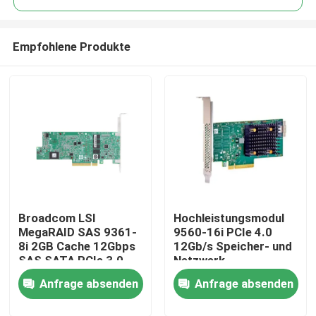
Empfohlene Produkte
Broadcom LSI
Hochleistungsmodul
Haus
MegaRAID SAS 9361-
9560-16i PCIe 4.0
8i 2GB Cache 12Gbps
12Gb/s Speicher- und
SAS SATA PCIe 3.0
Netzwerk-
Produkte
RAID-Controllerkarte
Schnittstellenkartenadap
Anfrage absenden
Anfrage absenden
für Server
Über uns