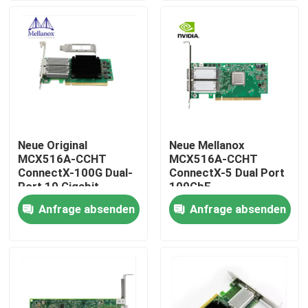
Fabrik-Ausflug
Qualitätskontrolle
Treten Sie mit uns in Verbindung
Neue Original
Neue Mellanox
MCX516A-CCHT
MCX516A-CCHT
Nachrichten
ConnectX-100G Dual-
ConnectX-5 Dual Port
Port 10 Gigabit
100GbE
Ethernet Karte
Netzwerkkarte
Anfrage absenden
Anfrage absenden
Nvidia KI-Produkte
MCX516A-CDAT
Adapterkarte
400G/800G optisches Modul
Modul 100G QSFP28