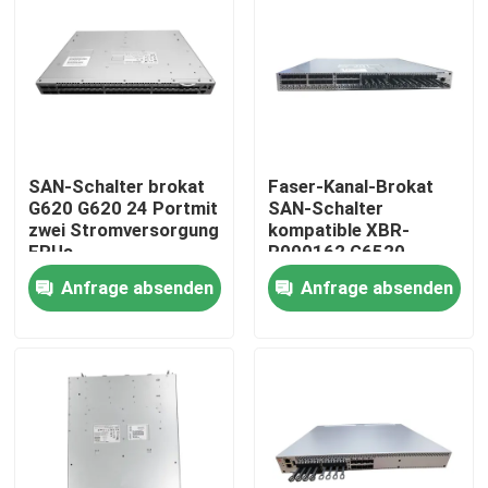
Fabrik-Ausflug
Qualitätskontrolle
SAN-Schalter brokat
Faser-Kanal-Brokat
Treten Sie mit uns in Verbindung
G620 G620 24 Portmit
SAN-Schalter
zwei Stromversorgung
kompatible XBR-
FRUs
R000162 G6520
Nachrichten
G6520 \
Anfrage absenden
Anfrage absenden
Nvidia KI-Produkte
400G/800G optisches Modul
Modul 100G QSFP28