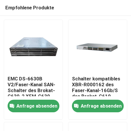
Empfohlene Produkte
EMC DS-6630B
Schalter kompatibles
V2/Faser-Kanal SAN-
XBR-R000162 des
Schalter des Brokat-
Faser-Kanal-16Gb/S
Haus
G630-2 XEM-G630-
des Brokat-G610
48-R-1 128-Port
Anfrage absenden
Anfrage absenden
32Gb 2U
Produkte
Über uns