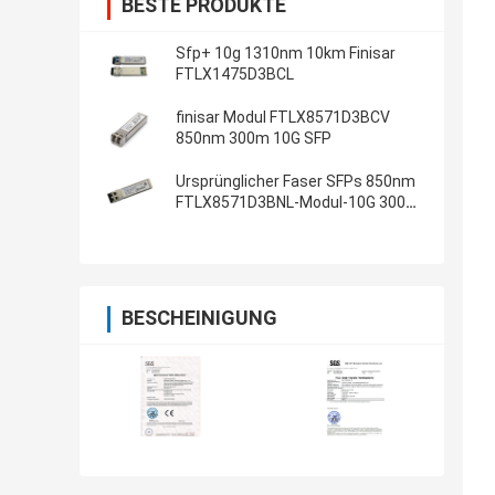
BESTE PRODUKTE
Sfp+ 10g 1310nm 10km Finisar
FTLX1475D3BCL
finisar Modul FTLX8571D3BCV
850nm 300m 10G SFP
Ursprünglicher Faser SFPs 850nm
FTLX8571D3BNL-Modul-10G 300m
Transceiver
BESCHEINIGUNG