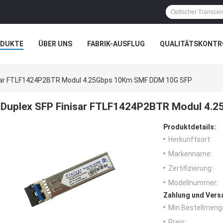
ODUKTE
ÜBER UNS
FABRIK-AUSFLUG
QUALITÄTSKONTR
N
isar FTLF1424P2BTR Modul 4.25Gbps 10Km SMF DDM 10G SFP
Duplex SFP Finisar FTLF1424P2BTR Modul 4.
Produktdetails:
Herkunftsort:
Markenname:
Zertifizierung:
Modellnummer:
Zahlung und Vers
Min Bestellmeng
Preis: