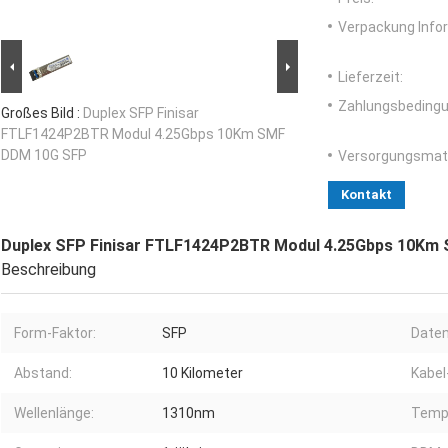
Verpackung Info
Lieferzeit:
Zahlungsbedingu
Großes Bild :
Duplex SFP Finisar
FTLF1424P2BTR Modul 4.25Gbps 10Km SMF
DDM 10G SFP
Versorgungsmater
Kontakt
Duplex SFP Finisar FTLF1424P2BTR Modul 4.25Gbps 10Km
Beschreibung
Form-Faktor:
SFP
Daten
Abstand:
10 Kilometer
Kabel
Wellenlänge:
1310nm
Tempe