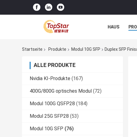
HAUS
PR
NACHRICHTE
Startseite
Produkte
Modul 10G SFP
Duplex SFP Fin
ALLE PRODUKTE
Nvidia KI-Produkte
(167)
400G/800G optisches Modul
(72)
Modul 100G QSFP28
(184)
Modul 25G SFP28
(53)
Modul 10G SFP
(76)