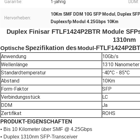
Garantie:
1-jährig
DDM:
10Km SMF DDM 10G SFP Modul
,
Duplex SF
Hervorheben:
Duplexsfp Modul 4.25Gbps 10Km
Duplex Finisar FTLF1424P2BTR Module SFP
1310nm
Spezifikation
des
FTLF1424P2B
Optische
Modul-
Anwendung
10Gb/s
Wellenlänge
1310 Nanometer
Standardtemperatur
-40°C - 85°C
Abstand
10Km
Form-Faktor
SFP
Verbindungsstück
LC
DDM
Ja
Zertifikat
ROHS
PRODUKT-EIGENSCHAFTEN
• Bis 10 Kilometer über SMF @ 4.25Gbps
• Duplex 1310nm SFP-Transceiver