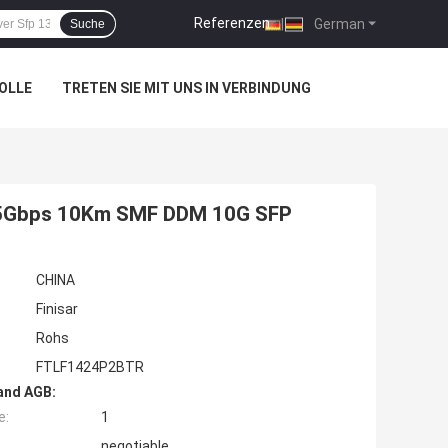
Referenzen
|
German
Suche
OLLE
TRETEN SIE MIT UNS IN VERBINDUNG
25Gbps 10Km SMF DDM 10G SFP
CHINA
Finisar
Rohs
FTLF1424P2BTR
and AGB:
e:
1
negotiable