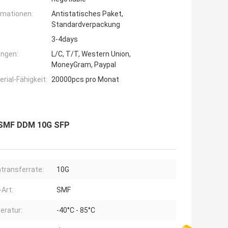
rmationen:
Antistatisches Paket,
Standardverpackung
3-4days
ngen:
L/C, T/T, Western Union,
MoneyGram, Paypal
ial-Fähigkeit:
20000pcs pro Monat
 SMF DDM 10G SFP
transferrate:
10G
-Art:
SMF
ratur:
-40°C - 85°C