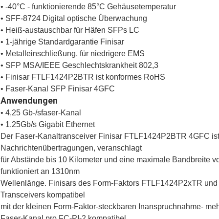
• -40°C - funktionierende 85°C Gehäusetemperatur
• SFF-8724 Digital optische Überwachung
• Heiß-austauschbar für Häfen SFPs LC
• 1-jährige Standardgarantie Finisar
• Metalleinschließung, für niedrigere EMS
• SFP MSA/IEEE Geschlechtskrankheit 802,3
• Finisar FTLF1424P2BTR ist konformes RoHS
• Faser-Kanal SFP Finisar 4GFC
Anwendungen
• 4,25 Gb-/sfaser-Kanal
• 1.25Gb/s Gigabit Ethernet
Der Faser-Kanaltransceiver Finisar FTLF1424P2BTR 4GFC ist 
Nachrichtenübertragungen, veranschlagt
für Abstände bis 10 Kilometer und eine maximale Bandbreite
funktioniert an 1310nm
Wellenlänge. Finisars des Form-Faktors FTLF1424P2xTR und
Transceivers kompatibel
mit der kleinen Form-Faktor-steckbaren Inanspruchnahme- mehr
Faser-Kanal pro FC-PI-2 kompatibel