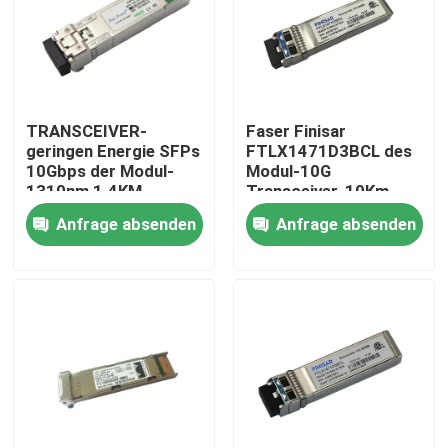
Fabrik-Ausflug
Qualitätskontrolle
TRANSCEIVER-
Faser Finisar
geringen Energie SFPs
FTLX1471D3BCL des
10Gbps der Modul-
Modul-10G
Treten Sie mit uns in Verbindung
1310nm 1.4KM
Transceiver-10Km
Glasleistungsaufnahmen-
1310nm SFP
Anfrage absenden
Anfrage absenden
Faser
Nachrichten
Nvidia KI-Produkte
400G/800G optisches Modul
Modul 100G QSFP28