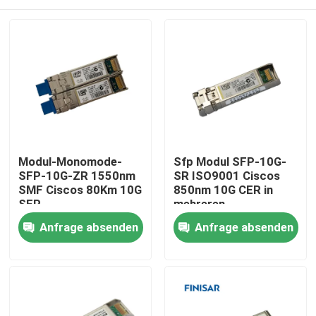
Modul-Monomode-
Sfp Modul SFP-10G-
SFP-10G-ZR 1550nm
SR ISO9001 Ciscos
SMF Ciscos 80Km 10G
850nm 10G CER in
SFP
mehreren
Betriebsarten
Haus
Anfrage absenden
Anfrage absenden
Produkte
Über uns