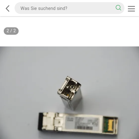
2
/
2