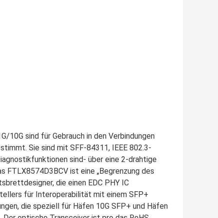
/10G sind für Gebrauch in den Verbindungen
stimmt. Sie sind mit SFF-84311, IEEE 802.3-
nostikfunktionen sind- über eine 2-drahtige
. Das FTLX8574D3BCV ist eine „Begrenzung des
tsbrettdesigner, die einen EDC PHY IC
ellers für Interoperabilität mit einem SFP+
ungen, die speziell für Häfen 10G SFP+ und Häfen
 Der optische Transceiver ist pro das RoHS