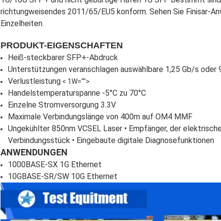
richtungweisendes 2011/65/EU5 konform. Sehen Sie Finisar-
Einzelheiten.
PRODUKT-EIGENSCHAFTEN
Heiß-steckbarer SFP+-Abdruck
Unterstützungen veranschlagen auswählbare 1,25 Gb/s oder 9
Verlustleistung
< 1W="">
Handelstemperaturspanne -5°C zu 70°C
Einzelne Stromversorgung 3.3V
Maximale Verbindungslänge von 400m auf OM4 MMF
Ungekühlter 850nm VCSEL Laser • Empfänger, der elektrische
Verbindungsstück • Eingebaute digitale Diagnosefunktionen
ANWENDUNGEN
1000BASE-SX 1G Ethernet
10GBASE-SR/SW 10G Ethernet