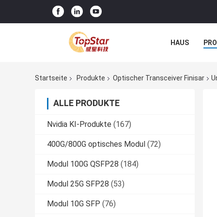
HAUS
PR
NACHRICHTE
Startseite
Produkte
Optischer Transceiver Finisar
U
ALLE PRODUKTE
Nvidia KI-Produkte
(167)
400G/800G optisches Modul
(72)
Modul 100G QSFP28
(184)
Modul 25G SFP28
(53)
Modul 10G SFP
(76)