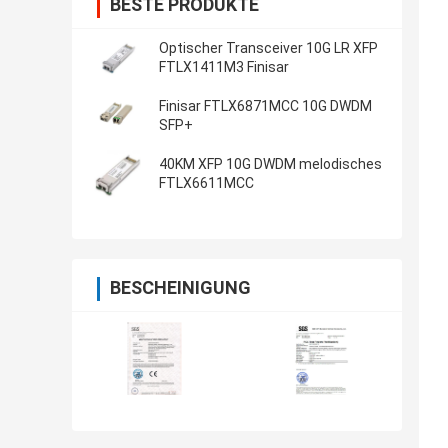
BESTE PRODUKTE
Optischer Transceiver 10G LR XFP
FTLX1411M3 Finisar
Finisar FTLX6871MCC 10G DWDM
SFP+
40KM XFP 10G DWDM melodisches
FTLX6611MCC
BESCHEINIGUNG