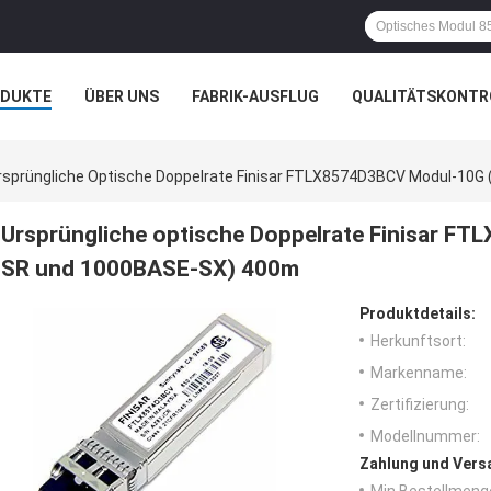
ODUKTE
ÜBER UNS
FABRIK-AUSFLUG
QUALITÄTSKONTR
N
rsprüngliche Optische Doppelrate Finisar FTLX8574D3BCV Modul-10
Ursprüngliche optische Doppelrate Finisar 
SR und 1000BASE-SX) 400m
Produktdetails:
Herkunftsort:
Markenname:
Zertifizierung:
Modellnummer:
Zahlung und Vers