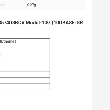
ht:
0.27g
TLX8574D3BCV Modul-10G (10GBASE-SR
Ethernet
N