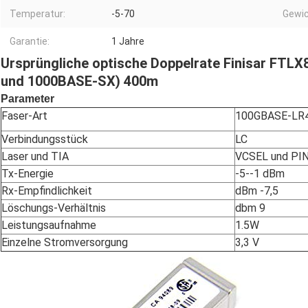
Temperatur:
-5-70
Gewic
Garantie:
1 Jahre
Ursprüngliche optische Doppelrate Finisar F
und 1000BASE-SX) 400m
Parameter
Faser-Art
100GBASE-LR4
Verbindungsstück
LC
Laser und TIA
VCSEL und PI
Tx-Energie
-5--1 dBm
Rx-Empfindlichkeit
dBm -7,5
Löschungs-Verhältnis
dbm 9
Leistungsaufnahme
1.5W
Einzelne Stromversorgung
3,3 V