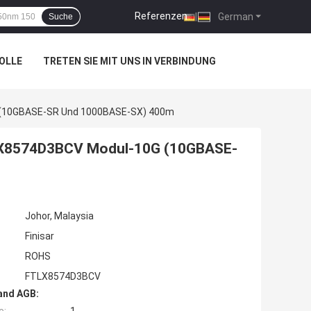
Referenzen
|
German
Suche
OLLE
TRETEN SIE MIT UNS IN VERBINDUNG
G (10GBASE-SR Und 1000BASE-SX) 400m
FTLX8574D3BCV Modul-10G (10GBASE-
Johor, Malaysia
Finisar
ROHS
FTLX8574D3BCV
and AGB: