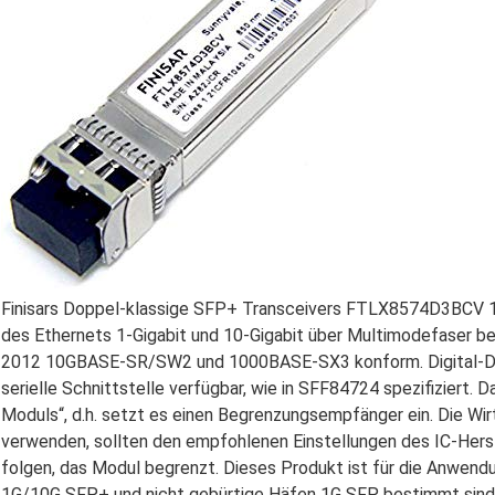
Finisars Doppel-klassige SFP+ Transceivers FTLX8574D3BCV 1G
des Ethernets 1-Gigabit und 10-Gigabit über Multimodefaser be
2012 10GBASE-SR/SW2 und 1000BASE-SX3 konform. Digital-Diag
serielle Schnittstelle verfügbar, wie in SFF84724 spezifiziert
Moduls“, d.h. setzt es einen Begrenzungsempfänger ein. Die Wir
verwenden, sollten den empfohlenen Einstellungen des IC-Herst
folgen, das Modul begrenzt. Dieses Produkt ist für die Anwend
1G/10G SFP+ und nicht gebürtige Häfen 1G SFP bestimmt sind.