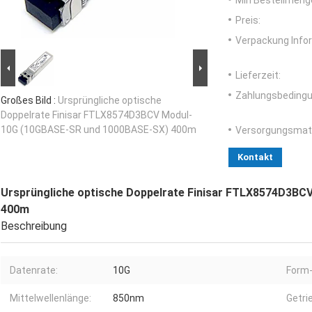
Min Bestellmeng
Preis:
Verpackung Info
Lieferzeit:
Zahlungsbedingu
Großes Bild :
Ursprüngliche optische
Doppelrate Finisar FTLX8574D3BCV Modul-
10G (10GBASE-SR und 1000BASE-SX) 400m
Versorgungsmater
Kontakt
Ursprüngliche optische Doppelrate Finisar FTLX8574D3B
400m
Beschreibung
Datenrate:
10G
Form-
Mittelwellenlänge:
850nm
Getri