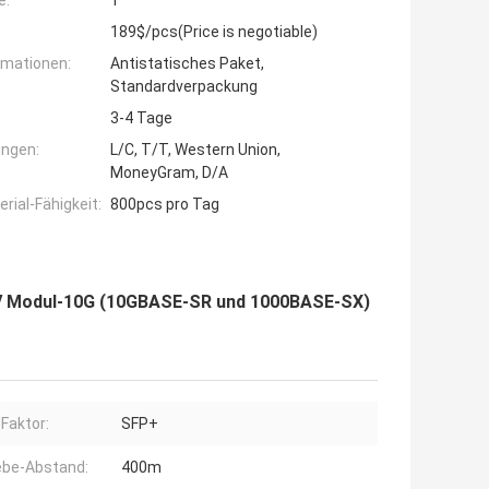
e:
1
189$/pcs(Price is negotiable)
rmationen:
Antistatisches Paket,
Standardverpackung
3-4 Tage
ngen:
L/C, T/T, Western Union,
MoneyGram, D/A
ial-Fähigkeit:
800pcs pro Tag
CV Modul-10G (10GBASE-SR und 1000BASE-SX)
Faktor:
SFP+
ebe-Abstand:
400m