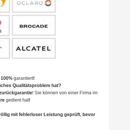
s 100%
garantiert
!
iches Qualitätsproblem hat?
-zurückgarantie
!
Sie können von einer Firma im
re
gedient hat
!
öllig mit fehlerloser Leistung geprüft, bevor