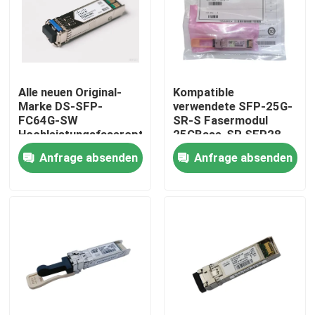
Fabrik-Ausflug
Qualitätskontrolle
Alle neuen Original-
Kompatible
Marke DS-SFP-
verwendete SFP-25G-
FC64G-SW
SR-S Fasermodul
Treten Sie mit uns in Verbindung
Hochleistungsfaseroptische
25GBase-SR SFP28
Geräte für KI-
Empfänger
Anfrage absenden
Anfrage absenden
Rechenzentren
Nachrichten
Nvidia KI-Produkte
400G/800G optisches Modul
Modul 100G QSFP28