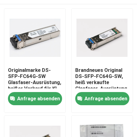
Originalmarke DS-
Brandneues Original
SFP-FC64G-SW
DS-SFP-FC64G-SW,
Glasfaser-Ausrüstung,
heiß verkaufte
heißer Verkauf für KI-
Glasfaser-Ausrüstung
Rechenzentren
für KI-Rechenzentren
Haus
Anfrage absenden
Anfrage absenden
Produkte
Über uns