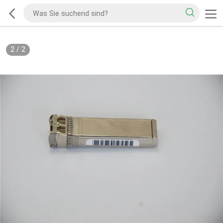
2
/
2