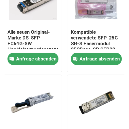
Fabrik-Ausflug
Alle neuen Original-
Kompatible
Qualitätskontrolle
Marke DS-SFP-
verwendete SFP-25G-
FC64G-SW
SR-S Fasermodul
Hochleistungsfaseroptische
25GBase-SR SFP28
Treten Sie mit uns in Verbindung
Geräte für KI-
Empfänger
Anfrage absenden
Anfrage absenden
Rechenzentren
Nachrichten
Nvidia KI-Produkte
400G/800G optisches Modul
Modul 100G QSFP28