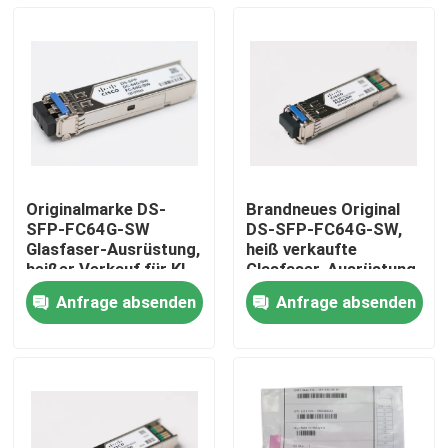
Originalmarke DS-
Brandneues Original
SFP-FC64G-SW
DS-SFP-FC64G-SW,
Glasfaser-Ausrüstung,
heiß verkaufte
heißer Verkauf für KI-
Glasfaser-Ausrüstung
Rechenzentren
für KI-Rechenzentren
Anfrage absenden
Anfrage absenden
Haus
Produkte
Über uns