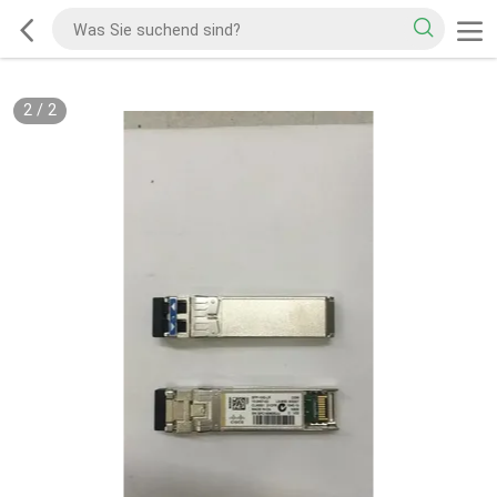
2
/
2