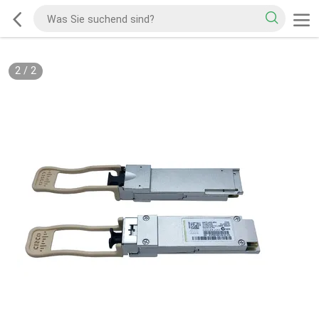
2
/
2