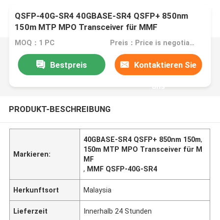
QSFP-40G-SR4 40GBASE-SR4 QSFP+ 850nm
150m MTP MPO Transceiver für MMF
MOQ：1 PC
Preis：Price is negotiable
Bestpreis
Kontaktieren Sie
uns
PRODUKT-BESCHREIBUNG
40GBASE-SR4 QSFP+ 850nm 150m
,
150m MTP MPO Transceiver für M
Markieren:
MF
,
MMF QSFP-40G-SR4
Herkunftsort
Malaysia
Lieferzeit
Innerhalb 24 Stunden