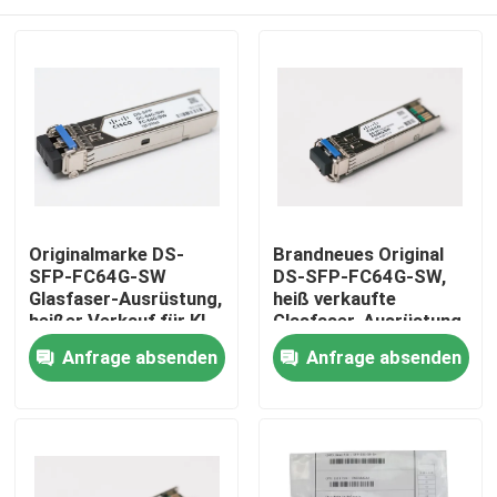
Originalmarke DS-
Brandneues Original
SFP-FC64G-SW
DS-SFP-FC64G-SW,
Glasfaser-Ausrüstung,
heiß verkaufte
heißer Verkauf für KI-
Glasfaser-Ausrüstung
Rechenzentren
für KI-Rechenzentren
Haus
Anfrage absenden
Anfrage absenden
Produkte
Über uns