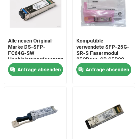
Fabrik-Ausflug
Qualitätskontrolle
Alle neuen Original-
Kompatible
Marke DS-SFP-
verwendete SFP-25G-
FC64G-SW
SR-S Fasermodul
Treten Sie mit uns in Verbindung
Hochleistungsfaseroptische
25GBase-SR SFP28
Geräte für KI-
Empfänger
Anfrage absenden
Anfrage absenden
Rechenzentren
Nachrichten
Nvidia KI-Produkte
400G/800G optisches Modul
Modul 100G QSFP28