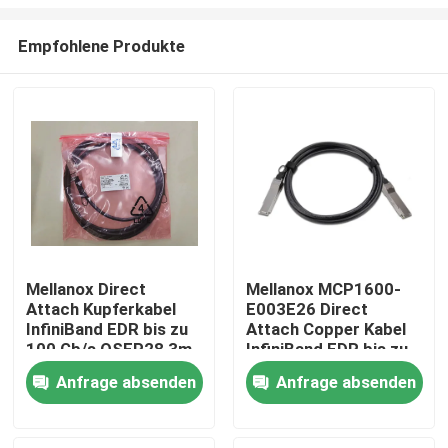
Empfohlene Produkte
Mellanox Direct
Mellanox MCP1600-
Attach Kupferkabel
E003E26 Direct
Haus
InfiniBand EDR bis zu
Attach Copper Kabel
100 Gb/s QSFP28 3m
InfiniBand EDR bis zu
Schwarz 26AWG
100 Gbit/s QSFP28
Produkte
Anfrage absenden
Anfrage absenden
Glasfaserausrüstung
3m Schwarz 26AWG
Über uns