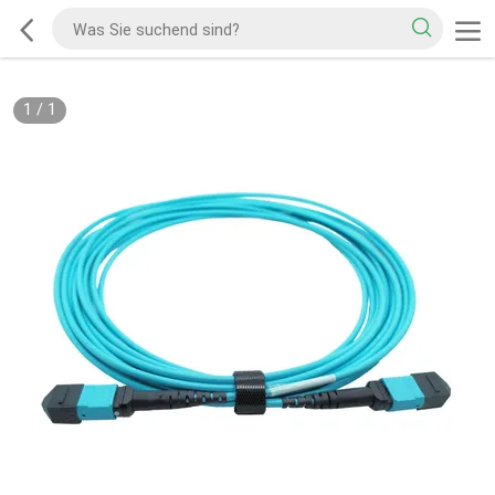
1
/
1