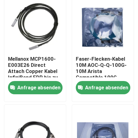
Fabrik-Ausflug
Qualitätskontrolle
Treten Sie mit uns in Verbindung
Mellanox MCP1600-
Faser-Flecken-Kabel
E003E26 Direct
10M AOC-Q-Q-100G-
Attach Copper Kabel
10M Arista
Nachrichten
InfiniBand EDR bis zu
Compatible 100G
100 Gbit/s QSFP28
QSFP28 AOC
Anfrage absenden
Anfrage absenden
3m Schwarz 26AWG
Nvidia KI-Produkte
Glasfaser-Ausrüstung
400G/800G optisches Modul
Modul 100G QSFP28