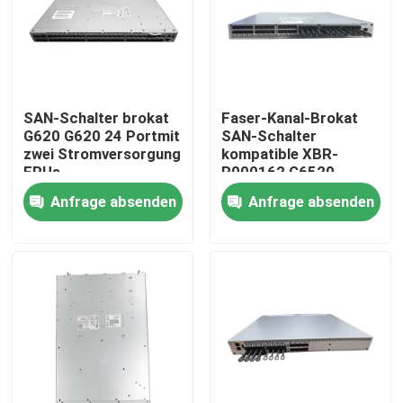
Fabrik-Ausflug
Qualitätskontrolle
SAN-Schalter brokat
Faser-Kanal-Brokat
G620 G620 24 Portmit
SAN-Schalter
zwei Stromversorgung
kompatible XBR-
Treten Sie mit uns in Verbindung
FRUs
R000162 G6520
G6520 \
Anfrage absenden
Anfrage absenden
Nachrichten
Nvidia KI-Produkte
400G/800G optisches Modul
Modul 100G QSFP28