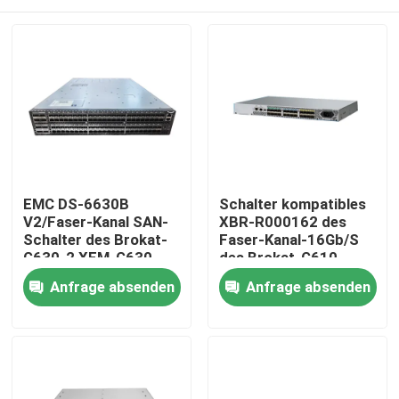
EMC DS-6630B
Schalter kompatibles
V2/Faser-Kanal SAN-
XBR-R000162 des
Schalter des Brokat-
Faser-Kanal-16Gb/S
G630-2 XEM-G630-
des Brokat-G610
48-R-1 128-Port
Haus
Anfrage absenden
Anfrage absenden
32Gb 2U
Produkte
Über uns