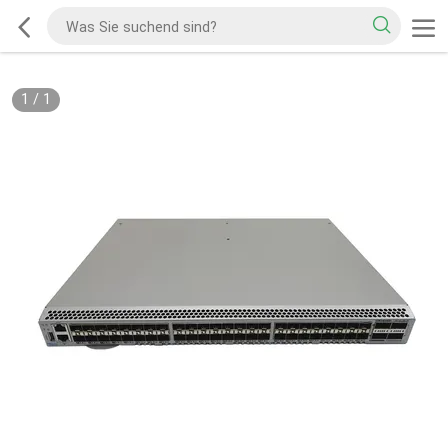
1
/
1